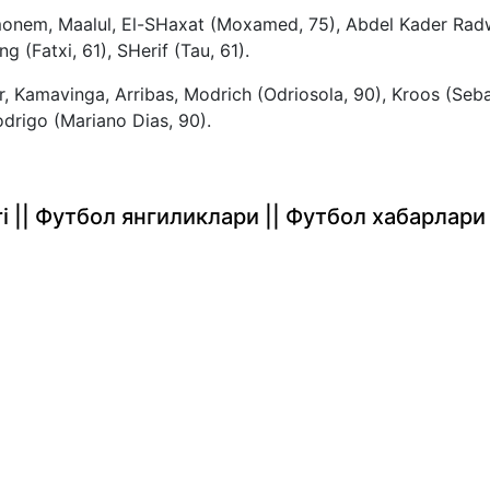
monem, Maalul, El-SHaxat (Moxamed, 75), Abdel Kader Rad
 (Fatxi, 61), SHerif (Tau, 61).
r, Kamavinga, Arribas, Modrich (Odriosola, 90), Kroos (Seba
odrigo (Mariano Dias, 90).
rlari || Футбол янгиликлари || Футбол хабарлари