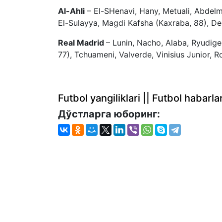
Al-Ahli
– El-SHenavi, Hany, Metuali, Abdel
El-Sulayya, Magdi Kafsha (Kaxraba, 88), Deng
Real Madrid
– Lunin, Nacho, Alaba, Ryudige
77), Tchuameni, Valverde, Vinisius Junior, R
Futbol yangiliklari || Futbol haba
Дўстларга юборинг: