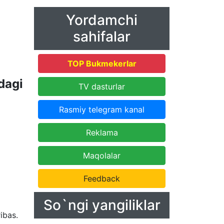
Yordamchi
sahifalar
TOP Bukmekerlar
dagi
TV dasturlar
Rasmiy telegram kanal
Reklama
Maqolalar
Feedback
So`ngi yangiliklar
ribas.