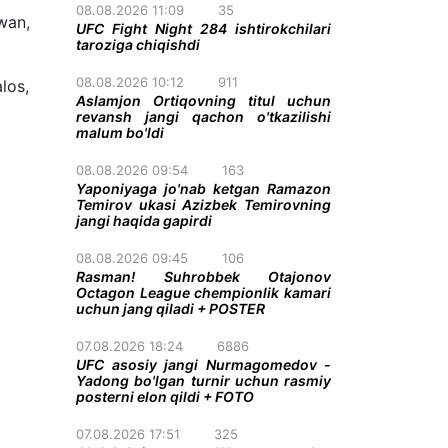
08.08.2026 11:09
35
wan,
UFC Fight Night 284 ishtirokchilari
taroziga chiqishdi
08.08.2026 10:12
911
los,
Aslamjon Ortiqovning titul uchun
revansh jangi qachon o'tkazilishi
malum bo'ldi
08.08.2026 09:54
163
Yaponiyaga jo'nab ketgan Ramazon
Temirov ukasi Azizbek Temirovning
jangi haqida gapirdi
08.08.2026 09:45
106
Rasman! Suhrobbek Otajonov
Octagon League chempionlik kamari
uchun jang qiladi + POSTER
07.08.2026 18:24
6886
UFC asosiy jangi Nurmagomedov -
Yadong bo'lgan turnir uchun rasmiy
posterni elon qildi + FOTO
07.08.2026 17:51
325