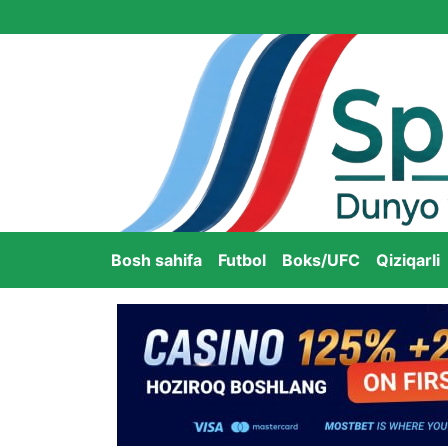
Bosh sahifa
Futbol
Boks/UFC
Qiziqarli