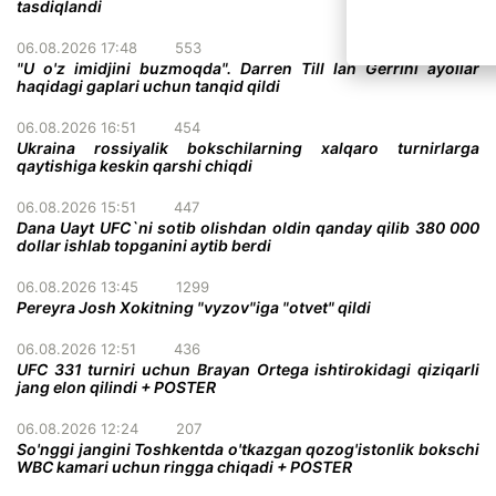
tasdiqlandi
06.08.2026 17:48
553
"U o'z imidjini buzmoqda". Darren Till Ian Gerrini ayollar
haqidagi gaplari uchun tanqid qildi
06.08.2026 16:51
454
Ukraina rossiyalik bokschilarning xalqaro turnirlarga
qaytishiga keskin qarshi chiqdi
06.08.2026 15:51
447
Dana Uayt UFC`ni sotib olishdan oldin qanday qilib 380 000
dollar ishlab topganini aytib berdi
06.08.2026 13:45
1299
Pereyra Josh Xokitning "vyzov"iga "otvet" qildi
06.08.2026 12:51
436
UFC 331 turniri uchun Brayan Ortega ishtirokidagi qiziqarli
jang elon qilindi + POSTER
06.08.2026 12:24
207
So'nggi jangini Toshkentda o'tkazgan qozog'istonlik bokschi
WBC kamari uchun ringga chiqadi + POSTER