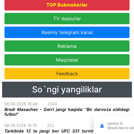
TOP Bukmekerlar
TV dasturlar
Rasmiy telegram kanal
Reklama
Maqolalar
Feedback
So`ngi yangiliklar
06.08.2026 18:48
2344
Bredi Maxachev - Gerri jangi haqida: "Bir darvoza oldidagi
futbol"
sportuz.tv
06.08.2026 18:15
222
Would like to se
Tarkibida 12 ta jangi bor UFC 331 turnirining to'liq kardi