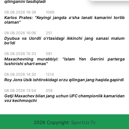
qilinganini tasdiqladi
08.08.2026 16:39
1066
Karlos Prates: "Keyingi jangda o'sha lanati kamarini tortib
olaman"
08.08.2026 16:06
251
Dyubua va Uordli o'rtasidagi ikkinchi jang sanasi malum
bo'ldi
08.08.2026 15:33
581
Maxachevning murabbiyi: "Islam Yen Gerrini parterga
tushirishi shart emas"
08.08.2026 14:30
1214
Roy Jons Usik ishtirokidagi orzu qilingan jang haqida gapirdi
08.08.2026 13:54
556
Getji Maxachev bilan jang uchun UFC chempionlik kamaridan
voz kechmoqchi
2026 Copyright:
SportUz.Tv