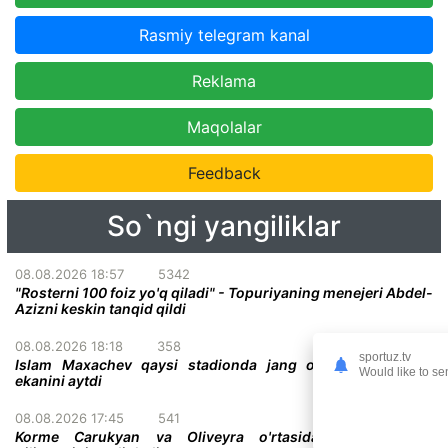
Rasmiy telegram kanal
Reklama
Maqolalar
Feedback
So`ngi yangiliklar
08.08.2026 18:57
5342
"Rosterni 100 foiz yo'q qiladi" - Topuriyaning menejeri Abdel-
Azizni keskin tanqid qildi
08.08.2026 18:18
358
sportuz.tv
Islam Maxachev qaysi stadionda jang o'tkazish istagida
Would like to se
ekanini aytdi
08.08.2026 17:45
541
Korme Carukyan va Oliveyra o'rtasidagi jang bekor