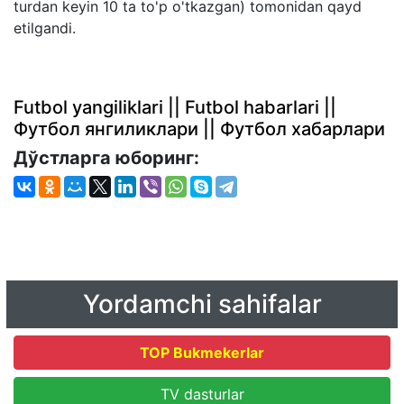
turdan keyin 10 ta to'p o'tkazgan) tomonidan qayd
etilgandi.
Futbol yangiliklari || Futbol habarlari ||
Футбол янгиликлари || Футбол хабарлари
Дўстларга юборинг:
Yordamchi sahifalar
TOP Bukmekerlar
TV dasturlar