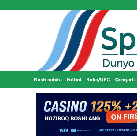
Bosh sahifa
Futbol
Boks/UFC
Qiziqarli