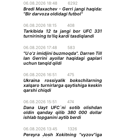
06.08.2026 18:48
6292
Bredi Maxachev - Gerri jangi haqida:
"Bir darvoza oldidagi futbol"
06.08.2026 18:15
408
Tarkibida 12 ta jangi bor UFC 331
turnirining to'liq kardi tasdiqlandi
06.08.2026 17:48
583
"U o'z imidjini buzmoqda". Darren Till
Ian Gerrini ayollar haqidagi gaplari
uchun tanqid qildi
06.08.2026 16:51
475
Ukraina rossiyalik bokschilarning
xalqaro turnirlarga qaytishiga keskin
qarshi chiqdi
06.08.2026 15:51
474
Dana Uayt UFC`ni sotib olishdan
oldin qanday qilib 380 000 dollar
ishlab topganini aytib berdi
06.08.2026 13:45
1326
Pereyra Josh Xokitning "vyzov"iga