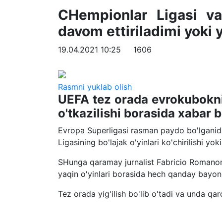
CHempionlar Ligasi va
davom ettiriladimi yoki 
19.04.2021 10:25
1606
Rasmni yuklab olish
UEFA tez orada evrokubokni
o'tkazilishi borasida xabar b
Evropa Superligasi rasman paydo bo'lganid
Ligasining bo'lajak o'yinlari ko'chirilishi 
SHunga qaramay jurnalist Fabricio Romanon
yaqin o'yinlari borasida hech qanday bayon
Tez orada yig'ilish bo'lib o'tadi va unda qaro