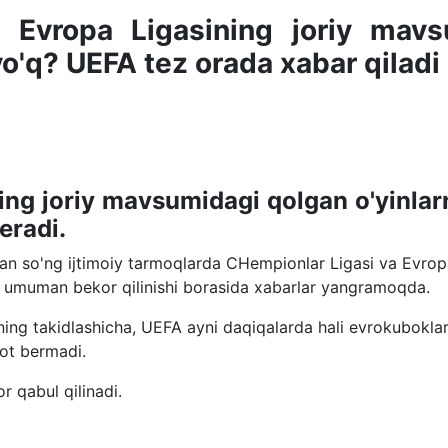
 Evropa Ligasining joriy mavs
yo'q? UEFA tez orada xabar qiladi
ng joriy mavsumidagi qolgan o'yinlar
eradi.
an so'ng ijtimoiy tarmoqlarda CHempionlar Ligasi va Evro
yoki umuman bekor qilinishi borasida xabarlar yangramoqda.
ing takidlashicha, UEFA ayni daqiqalarda hali evrokubokla
ot bermadi.
r qabul qilinadi.