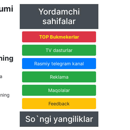
umi
Yordamchi
sahifalar
TOP Bukmekerlar
TV dasturlar
ning
Rasmiy telegram kanal
pa
Reklama
Maqolalar
rning
Feedback
So`ngi yangiliklar