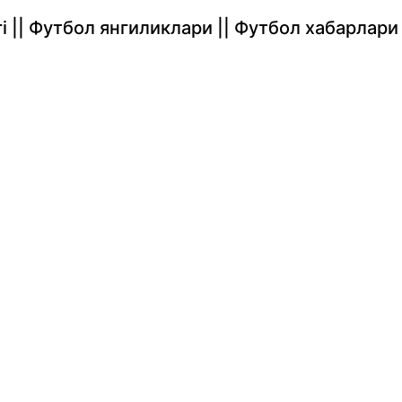
rlari || Футбол янгиликлари || Футбол хабарлари