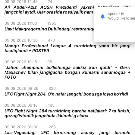
09.08.2026 12:45
74
Ali Abdel-Aziz AQSH Prezidenti yaxshi ko'radigan ikki
jangchini aytdi. Ular orasida rossiyalik ham bor!
sportuz.tv
Would like to se
09.08.2026 11:00
1355
Uayt Makgregorning Dublindagi restoraniga tashrif buyurdi
09.08.2026 10:30
470
Mangu Professional League 4 turnirining yana bir jangi
tasdiqlandi + POSTER
09.08.2026 10:15
95
"Jahon chempioni bo'lishimga sakkiz kun qoldi" - Gerri
Maxachev bilan jangigacha bo'lgan kunlarni sanamoqda +
FOTO
09.08.2026 09:36
326
UFC Fight Night 284. O'n nafar jangchi bonusga loyiq ko'rildi
09.08.2026 09:18
165
UFC Fight Night 284 turnirining barcha natijalari: 7 ta finish,
qozog'istonlik jangchida ikkinchi g'alaba
09.08.2026 09:00
283
Las-Vegasdagi UFC turnirining asosiy jangi birinchi