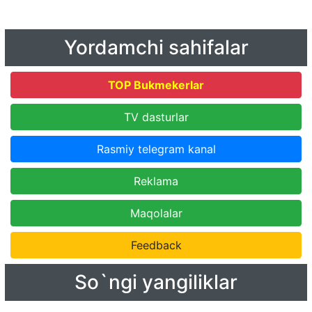
Yordamchi sahifalar
TOP Bukmekerlar
TV dasturlar
Rasmiy telegram kanal
Reklama
Maqolalar
Feedback
So`ngi yangiliklar