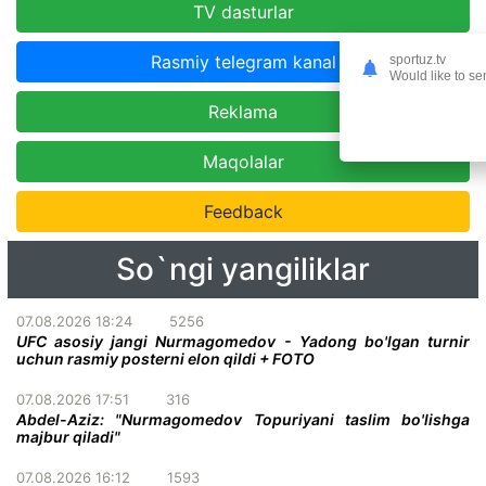
TV dasturlar
Rasmiy telegram kanal
sportuz.tv
Would like to se
Reklama
Maqolalar
Feedback
So`ngi yangiliklar
07.08.2026 18:24
5256
UFC asosiy jangi Nurmagomedov - Yadong bo'lgan turnir
uchun rasmiy posterni elon qildi + FOTO
07.08.2026 17:51
316
Abdel-Aziz: "Nurmagomedov Topuriyani taslim bo'lishga
majbur qiladi"
07.08.2026 16:12
1593