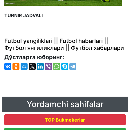
TURNIR JADVALI
Futbol yangiliklari || Futbol habarlari ||
Футбол янгиликлари || Футбол хабарлари
Дўстларга юборинг:
Yordamchi sahifalar
TOP Bukmekerlar