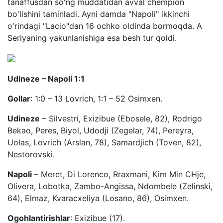
tanaffusdan so'ng muddatidan avval chempion
bo'lishini taminladi. Ayni damda "Napoli" ikkinchi
o'rindagi "Lacio"dan 16 ochko oldinda bormoqda. A
Seriyaning yakunlanishiga esa besh tur qoldi.
Udineze – Napoli 1:1
Gollar
: 1:0 – 13 Lovrich, 1:1 – 52 Osimxen.
Udineze
– Silvestri, Exizibue (Ebosele, 82), Rodrigo
Bekao, Peres, Biyol, Udodji (Zegelar, 74), Pereyra,
Uolas, Lovrich (Arslan, 78), Samardjich (Toven, 82),
Nestorovski.
Napoli
– Meret, Di Lorenco, Rraxmani, Kim Min CHje,
Olivera, Lobotka, Zambo-Angissa, Ndombele (Zelinski,
64), Elmaz, Kvaracxeliya (Losano, 86), Osimxen.
Ogohlantirishlar
: Exizibue (17).