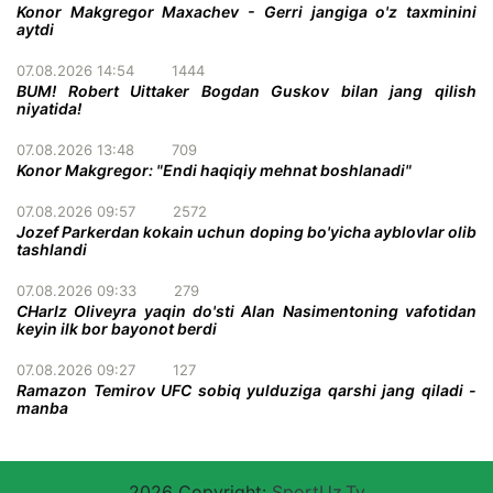
Konor Makgregor Maxachev - Gerri jangiga o'z taxminini
aytdi
07.08.2026 14:54
1444
BUM! Robert Uittaker Bogdan Guskov bilan jang qilish
niyatida!
07.08.2026 13:48
709
Konor Makgregor: "Endi haqiqiy mehnat boshlanadi"
07.08.2026 09:57
2572
Jozef Parkerdan kokain uchun doping bo'yicha ayblovlar olib
tashlandi
07.08.2026 09:33
279
CHarlz Oliveyra yaqin do'sti Alan Nasimentoning vafotidan
keyin ilk bor bayonot berdi
07.08.2026 09:27
127
Ramazon Temirov UFC sobiq yulduziga qarshi jang qiladi -
manba
2026 Copyright:
SportUz.Tv