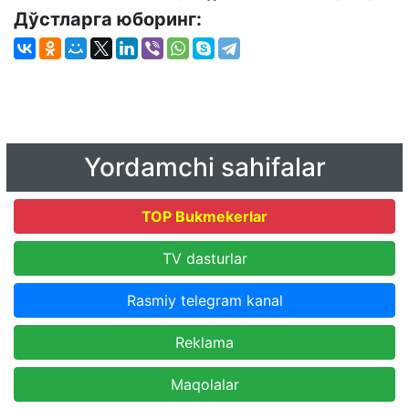
Дўстларга юборинг:
Yordamchi sahifalar
TOP Bukmekerlar
TV dasturlar
Rasmiy telegram kanal
Reklama
Maqolalar