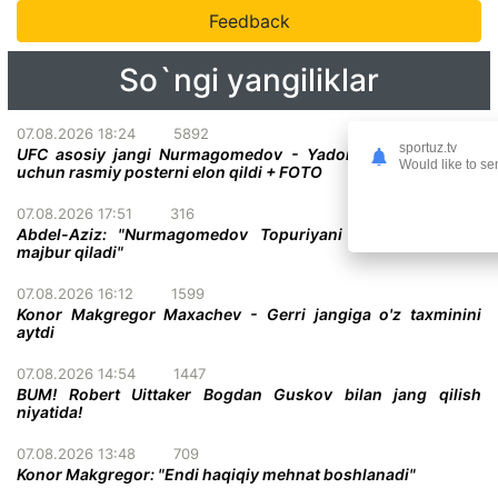
Feedback
So`ngi yangiliklar
07.08.2026 18:24
5892
sportuz.tv
UFC asosiy jangi Nurmagomedov - Yadong bo'lgan turnir
Would like to se
uchun rasmiy posterni elon qildi + FOTO
07.08.2026 17:51
316
Abdel-Aziz: "Nurmagomedov Topuriyani taslim bo'lishga
majbur qiladi"
07.08.2026 16:12
1599
Konor Makgregor Maxachev - Gerri jangiga o'z taxminini
aytdi
07.08.2026 14:54
1447
BUM! Robert Uittaker Bogdan Guskov bilan jang qilish
niyatida!
07.08.2026 13:48
709
Konor Makgregor: "Endi haqiqiy mehnat boshlanadi"