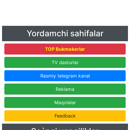
Yordamchi sahifalar
TOP Bukmekerlar
TV dasturlar
Rasmiy telegram kanal
Reklama
Maqolalar
Feedback