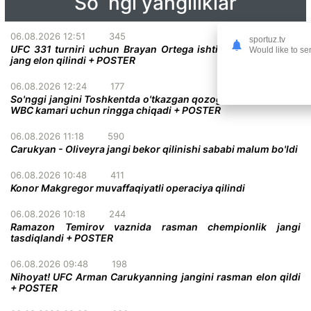
So`ngi yangiliklar
06.08.2026 12:51
345
sportuz.tv
UFC 331 turniri uchun Brayan Ortega ishtirokidagi qiziqarli
Would like to se
jang elon qilindi + POSTER
06.08.2026 12:24
177
So'nggi jangini Toshkentda o'tkazgan qozog'istonlik bokschi
WBC kamari uchun ringga chiqadi + POSTER
06.08.2026 11:18
590
Carukyan - Oliveyra jangi bekor qilinishi sababi malum bo'ldi
06.08.2026 10:48
411
Konor Makgregor muvaffaqiyatli operaciya qilindi
06.08.2026 10:18
244
Ramazon Temirov vaznida rasman chempionlik jangi
tasdiqlandi + POSTER
06.08.2026 09:48
198
Nihoyat! UFC Arman Carukyanning jangini rasman elon qildi
+ POSTER