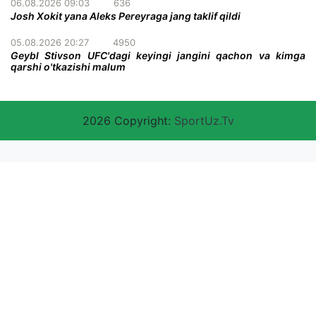
06.08.2026 09:03
636
Josh Xokit yana Aleks Pereyraga jang taklif qildi
05.08.2026 20:27
4950
Geybl Stivson UFC'dagi keyingi jangini qachon va kimga
qarshi o'tkazishi malum
2026 Copyright:
SportUz.Tv