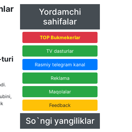
nlar
Yordamchi
sahifalar
TOP Bukmekerlar
TV dasturlar
turi
Rasmiy telegram kanal
Reklama
di.
Maqolalar
ubini,
ik
Feedback
So`ngi yangiliklar