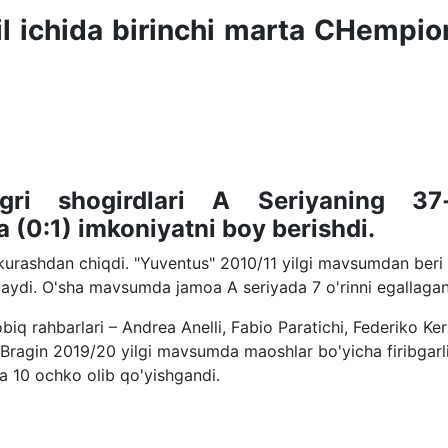
il ichida birinchi marta CHempio
gri shogirdlari A Seriyaning 37-
a (0:1) imkoniyatni boy berishdi.
kurashdan chiqdi. "Yuventus" 2010/11 yilgi mavsumdan beri
aydi. O'sha mavsumda jamoa A seriyada 7 o'rinni egallagan
biq rahbarlari – Andrea Anelli, Fabio Paratichi, Federiko Ker
Bragin 2019/20 yilgi mavsumda maoshlar bo'yicha firibgarl
 10 ochko olib qo'yishgandi.