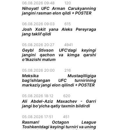
06.08.2026 09:48
120
Nihoyat! UFC Arman Carukyanning
jangini rasman elon qildi + POSTER
06.08.2026 09:03
615
Josh Xokit yana Aleks Pereyraga
jang taklif qildi
05.08.2026 20:27
4941
Geybl Stivson UFC'dagi keyingi
jangini qachon va kimga qarshi
o'tkazishi malum
05.08.2026 20:00
216
Meksika Mustaqilligiga
bag'ishlangan UFC turnirining
markaziy jangi elon qilindi + POSTER
05.08.2026 18:12
620
Ali Abdel-Aziz Maxachev - Garri
jangi bo'yicha qatiy taxmin bildirdi
05.08.2026 17:51
451
Rasman! Octagon League
Toshkentdagi keyingi turniri va uning