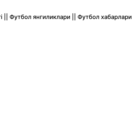
rlari || Футбол янгиликлари || Футбол хабарлари