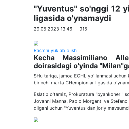
"Yuventus" so'nggi 12 y
ligasida o'ynamaydi
29.05.2023 13:46
915
Rasmni yuklab olish
Kecha Massimiliano Alle
doirasidagi o'yinda "Milan"g
SHu tariqa, jamoa ECHL yo'llanmasi uchun 
birinchi marta CHempionlar ligasida o'ynam
Eslatib o'tamiz, Prokuratura "byankoneri" so
Jovanni Manna, Paolo Morganti va Stefano 
qilgani uchun "Yuventus"dan joriy mavsumda