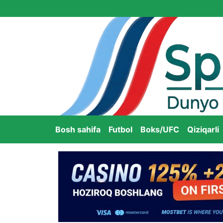
Bosh sahifa
Futbol
Boks/UFC
Qiziqarli