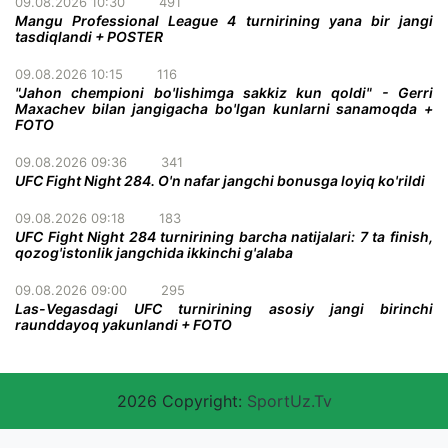
09.08.2026 10:30
491
Mangu Professional League 4 turnirining yana bir jangi
tasdiqlandi + POSTER
09.08.2026 10:15
116
"Jahon chempioni bo'lishimga sakkiz kun qoldi" - Gerri
Maxachev bilan jangigacha bo'lgan kunlarni sanamoqda +
FOTO
09.08.2026 09:36
341
UFC Fight Night 284. O'n nafar jangchi bonusga loyiq ko'rildi
09.08.2026 09:18
183
UFC Fight Night 284 turnirining barcha natijalari: 7 ta finish,
qozog'istonlik jangchida ikkinchi g'alaba
09.08.2026 09:00
295
Las-Vegasdagi UFC turnirining asosiy jangi birinchi
raunddayoq yakunlandi + FOTO
2026 Copyright:
SportUz.Tv