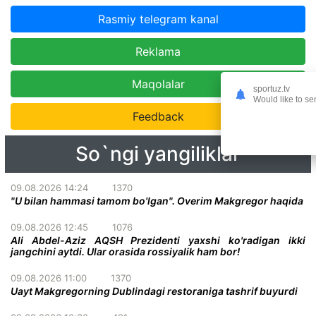
Rasmiy telegram kanal
Reklama
Maqolalar
sportuz.tv
Would like to se
Feedback
So`ngi yangiliklar
09.08.2026 14:24
1370
"U bilan hammasi tamom bo'lgan". Overim Makgregor haqida
09.08.2026 12:45
1076
Ali Abdel-Aziz AQSH Prezidenti yaxshi ko'radigan ikki
jangchini aytdi. Ular orasida rossiyalik ham bor!
09.08.2026 11:00
1370
Uayt Makgregorning Dublindagi restoraniga tashrif buyurdi