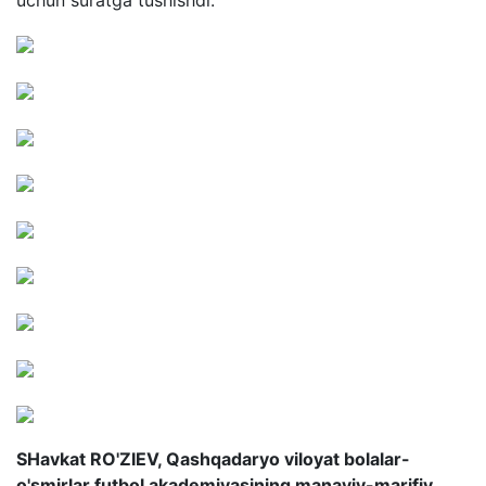
SHavkat RO'ZIEV, Qashqadaryo viloyat bolalar-
o'smirlar futbol akademiyasining manaviy-marifiy