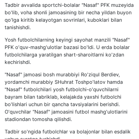
Tadbir avvalida sportchi-bolalar "Nasaf" PFK muzeyida
bo'lib, voha shonli jamoasining bir necha yildan buyon
qo'lga kiritib kelayotgan sovrinlari, kuboklari bilan
tanishishdi.
Yosh futbolchilarning keyingi sayohat manzili "Nasaf"
PFK o'quv-mashg'ulotlar bazasi bo'ldi. U erda bolalar
futbolchilarga yaratilgan shart-sharoitlarni ko'zdan
kechirishdi.
"Nasaf" jamoasi bosh murabbiyi Ro'ziqul Berdiev,
yordamchi murabbiy SHuhrat Toshpo'latov hamda
"Nasaf" futbolchilari yosh futbolchi-o'quvchilarni
bayram bilan tabriklab, kelajakda yaxshi futbolchi
bo'lishlari uchun bir qancha tavsiyalarini berishdi.
O'quvchilar "Nasaf" jamoasini futbol mashg'ulotlarini
stadiondan tomosha qilishdi.
Tadbir so'ngida futbolchlar va bolajonlar bilan esdalik
uchun suratga tushishdi.