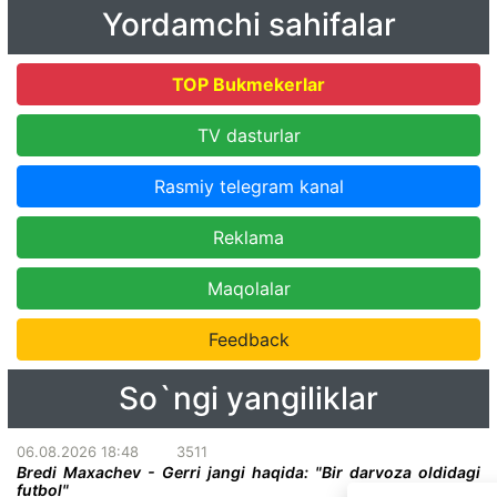
Yordamchi sahifalar
TOP Bukmekerlar
TV dasturlar
Rasmiy telegram kanal
Reklama
Maqolalar
Feedback
So`ngi yangiliklar
06.08.2026 18:48
3511
Bredi Maxachev - Gerri jangi haqida: "Bir darvoza oldidagi
futbol"