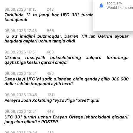
sportuz.tv
Would like to se
06.08.2026 18:15
243
Tarkibida 12 ta jangi bor UFC 331 turnirining to'liq kardi
tasdiqlandi
06.08.2026 17:48
568
"U o'z imidjini buzmoqda". Darren Till Ian Gerrini ayollar
haqidagi gaplari uchun tanqid qildi
06.08.2026 16:51
463
Ukraina rossiyalik bokschilarning xalqaro turnirlarga
qaytishiga keskin qarshi chiqdi
06.08.2026 15:51
456
Dana Uayt UFC`ni sotib olishdan oldin qanday qilib 380 000
dollar ishlab topganini aytib berdi
06.08.2026 13:45
1311
Pereyra Josh Xokitning "vyzov"iga "otvet" qildi
06.08.2026 12:51
448
UFC 331 turniri uchun Brayan Ortega ishtirokidagi qiziqarli
jang elon qilindi + POSTER
06.08.2026 12:24
213