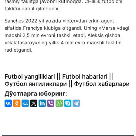
rasmiy taklifga javobni kutmoqda. CHililik futbolchi
taklifni qabul qilmoqchi.
Sanches 2022 yil yozida «Inter»dan erkin agent
sifatida Franciya klubiga o'tgandi. Uning «Marsel»dagi
maoshi 2,5 mln evroni tashkil etadi. Aleksis qishda
«Galatasaroy»ning yillik 4 mln evro maoshli taklifini
rad etgandi.
Futbol yangiliklari || Futbol habarlari ||
Футбол янгиликлари || Футбол хабарлари
Дўстларга юборинг: