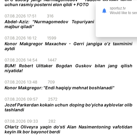
uchun rasmiy posterni elon qildi + FOTO
sportuz.tv
Would like to se
07.08.2026 17:51
316
Abdel-Aziz: "Nurmagomedov Topuriyani taslim bo'lishga
majbur qiladi"
07.08.2026 16:12
1599
Konor Makgregor Maxachev - Gerri jangiga o'z taxminini
aytdi
07.08.2026 14:54
1447
BUM! Robert Uittaker Bogdan Guskov bilan jang qilish
niyatida!
07.08.2026 13:48
709
Konor Makgregor: "Endi haqiqiy mehnat boshlanadi"
07.08.2026 09:57
2572
Jozef Parkerdan kokain uchun doping bo'yicha ayblovlar olib
tashlandi
07.08.2026 09:33
282
CHarlz Oliveyra yaqin do'sti Alan Nasimentoning vafotidan
keyin ilk bor bayonot berdi