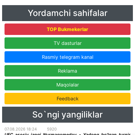
Yordamchi sahifalar
TOP Bukmekerlar
TV dasturlar
Rasmiy telegram kanal
Reklama
Maqolalar
Feedback
So`ngi yangiliklar
07.08.2026 18:24
5920
UFC asosiy jangi Nurmagomedov - Yadong bo'lgan turnir