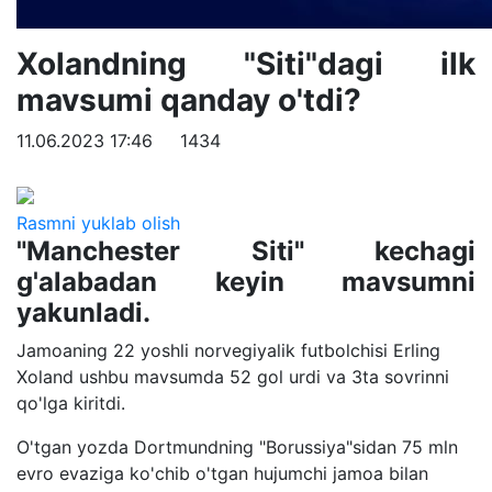
Xolandning "Siti"dagi ilk
mavsumi qanday o'tdi?
11.06.2023 17:46
1434
Rasmni yuklab olish
"Manchester Siti" kechagi
g'alabadan keyin mavsumni
yakunladi.
Jamoaning 22 yoshli norvegiyalik futbolchisi Erling
Xoland ushbu mavsumda 52 gol urdi va 3ta sovrinni
qo'lga kiritdi.
O'tgan yozda Dortmundning "Borussiya"sidan 75 mln
evro evaziga ko'chib o'tgan hujumchi jamoa bilan