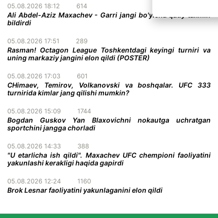
05.08.2026 18:12
614
Ali Abdel-Aziz Maxachev - Garri jangi bo'yicha qatiy taxmin
bildirdi
05.08.2026 17:51
289
Rasman! Octagon League Toshkentdagi keyingi turniri va
uning markaziy jangini elon qildi (POSTER)
05.08.2026 17:03
601
CHimaev, Temirov, Volkanovski va boshqalar. UFC 333
turnirida kimlar jang qilishi mumkin?
05.08.2026 15:09
1744
Bogdan Guskov Yan Blaxovichni nokautga uchratgan
sportchini jangga chorladi
05.08.2026 14:33
388
"U etarlicha ish qildi". Maxachev UFC chempioni faoliyatini
yakunlashi kerakligi haqida gapirdi
05.08.2026 12:24
1160
Brok Lesnar faoliyatini yakunlaganini elon qildi