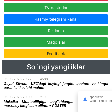
TV dasturlar
Rasmiy telegram kanal
Reklama
Maqolalar
Feedback
So`ngi yangiliklar
05.08.2026 20:27
4588
Geybl Stivson UFC'dagi keyingi jangini qachon va kimga
qarshi o'tkazishi malum
05.08.2026 20:00
210
sportuz.tv
Would like to se
Meksika Mustaqilligiga bag'ishlangan UFC turnirining
markaziy jangi elon qilindi + POSTER