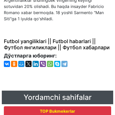
Argentinaliklar shuningdek vingerning keyingi
sotuvidan 20% olishadi. Bu haqda insayder Fabricio
Romano xabar bermoqda. 18 yoshli Sarmento "Man
Siti"ga 1 iyulda qo'shiladi.
Futbol yangiliklari || Futbol habarlari ||
Футбол янгиликлари || Футбол хабарлари
Дўстларга юборинг:
Yordamchi sahifalar
TOP Bukmekerlar