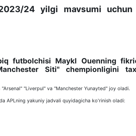
023/24 yilgi mavsumi uchun 
iq futbolchisi Maykl Ouenning fikri
chester Siti" chempionligini ta
"Arsenal" "Liverpul" va "Manchester Yunayted" joy oladi.
 APLning yakuniy jadvali quyidagicha ko'rinish oladi: