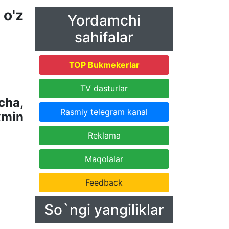
o'z
Yordamchi
sahifalar
TOP Bukmekerlar
TV dasturlar
cha,
Rasmiy telegram kanal
xmin
Reklama
Maqolalar
Feedback
So`ngi yangiliklar