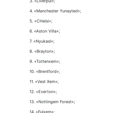
3. «Liverpul»;
4. «Manchester Yunayted»;
5. «CHelsi»;
6. «Aston Villa»;
7. «Nyukasl»;
8. «Brayton»;
9. «Tottenxem»;
10. «Brentford»;
11. «Vest Xem»;
12. «Everton»;
13. «Nottingem Forest»;
14. «Fulxem»;