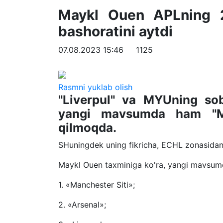
Maykl Ouen APLning 2
bashoratini aytdi
07.08.2023 15:46
1125
Rasmni yuklab olish
"Liverpul" va MYUning sob
yangi mavsumda ham "Man
qilmoqda.
SHuningdek uning fikricha, ECHL zonasidan 
Maykl Ouen taxminiga ko'ra, yangi mavsumda
1. «Manchester Siti»;
2. «Arsenal»;