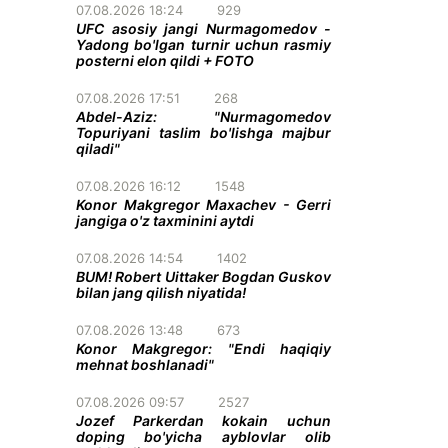
07.08.2026 18:24
929
UFC asosiy jangi Nurmagomedov -
Yadong bo'lgan turnir uchun rasmiy
posterni elon qildi + FOTO
07.08.2026 17:51
268
Abdel-Aziz: "Nurmagomedov
Topuriyani taslim bo'lishga majbur
qiladi"
07.08.2026 16:12
1548
Konor Makgregor Maxachev - Gerri
jangiga o'z taxminini aytdi
07.08.2026 14:54
1402
BUM! Robert Uittaker Bogdan Guskov
bilan jang qilish niyatida!
07.08.2026 13:48
673
Konor Makgregor: "Endi haqiqiy
mehnat boshlanadi"
07.08.2026 09:57
2527
Jozef Parkerdan kokain uchun
doping bo'yicha ayblovlar olib