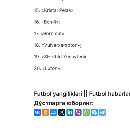
15. «Kristal Pelas»;
16. «Bernli»;
17. «Bornmut»;
18. «Vulverxempton»;
19. «SHeffild Yunayted»;
20. «Luton».
Futbol yangiliklari || Futbol haba
Дўстларга юборинг: