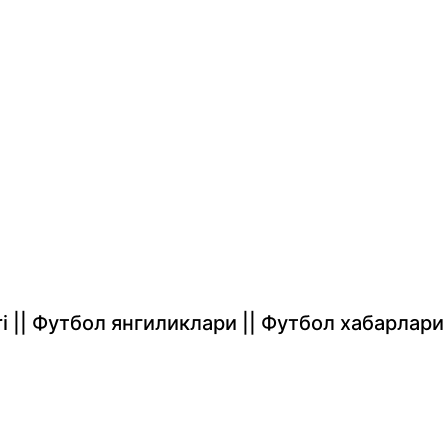
rlari || Футбол янгиликлари || Футбол хабарлари