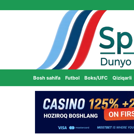
Bosh sahifa
Futbol
Boks/UFC
Qiziqarli