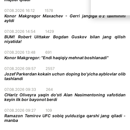
07.08.2026 16:12
1578
Konor Makgregor Maxachev - Gerri jangiga o'z taxminini
aytdi
07.08.2026 14:54
1429
BUM! Robert Uittaker Bogdan Guskov bilan jang qilish
niyatida!
07.08.2026 13:48
691
Konor Makgregor: "Endi haqiqiy mehnat boshlanadi"
07.08.2026 09:57
2557
Jozef Parkerdan kokain uchun doping bo'yicha ayblovlar olib
tashlandi
07.08.2026 09:33
264
CHarlz Oliveyra yaqin do'sti Alan Nasimentoning vafotidan
keyin ilk bor bayonot berdi
07.08.2026 09:27
109
Ramazon Temirov UFC sobiq yulduziga qarshi jang qiladi -
manba