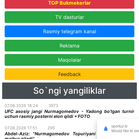
TOP Bukmekerlar
TV dasturlar
Rasmiy telegram kanal
Reklama
Maqolalar
Feedback
So`ngi yangiliklar
07.08.2026 18:24
3973
UFC asosiy jangi Nurmagomedov - Yadong bo'lgan turnir
uchun rasmiy posterni elon qildi + FOTO
sportuz.tv
07.08.2026 17:51
295
Would like to se
Abdel-Aziz: "Nurmagomedov Topuriyani taslim bo'lishga
majbur qiladi"