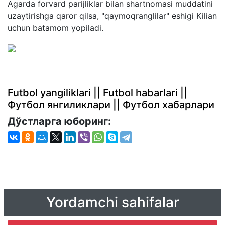
Agarda forvard parijliklar bilan shartnomasi muddatini
uzaytirishga qaror qilsa, "qaymoqranglilar" eshigi Kilian
uchun batamom yopiladi.
Futbol yangiliklari || Futbol habarlari ||
Футбол янгиликлари || Футбол хабарлари
Дўстларга юборинг:
Yordamchi sahifalar