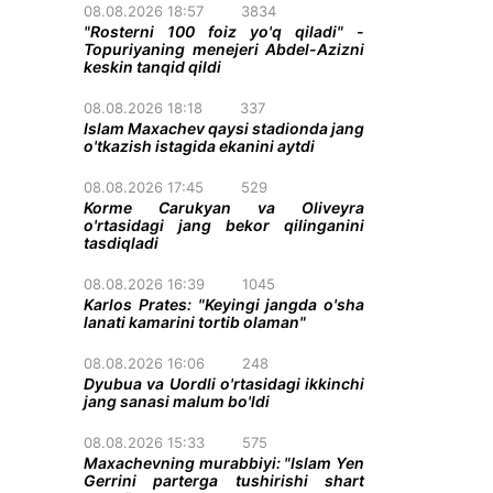
08.08.2026 18:57
3834
"Rosterni 100 foiz yo'q qiladi" -
Topuriyaning menejeri Abdel-Azizni
keskin tanqid qildi
08.08.2026 18:18
337
Islam Maxachev qaysi stadionda jang
o'tkazish istagida ekanini aytdi
08.08.2026 17:45
529
Korme Carukyan va Oliveyra
o'rtasidagi jang bekor qilinganini
tasdiqladi
08.08.2026 16:39
1045
Karlos Prates: "Keyingi jangda o'sha
lanati kamarini tortib olaman"
08.08.2026 16:06
248
Dyubua va Uordli o'rtasidagi ikkinchi
jang sanasi malum bo'ldi
08.08.2026 15:33
575
Maxachevning murabbiyi: "Islam Yen
Gerrini parterga tushirishi shart