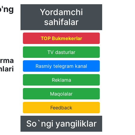
'ng
Yordamchi
sahifalar
TOP Bukmekerlar
TV dasturlar
erma
Rasmiy telegram kanal
lari
Reklama
Maqolalar
Feedback
So`ngi yangiliklar