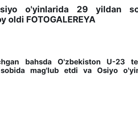
siyo o'yinlarida 29 yildan so
 joy oldi FOTOGALEREYA
chgan bahsda O'zbekiston U-23 t
sobida mag'lub etdi va Osiyo o'yin