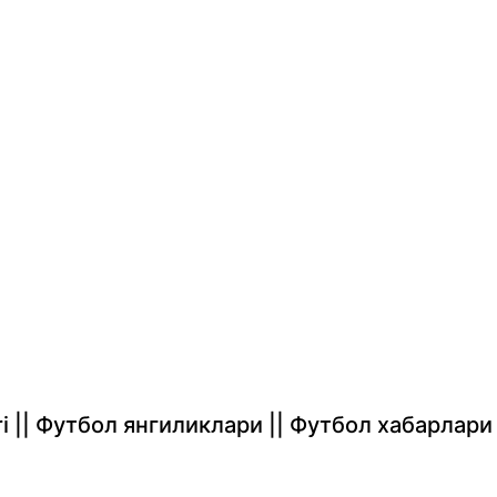
rlari || Футбол янгиликлари || Футбол хабарлари