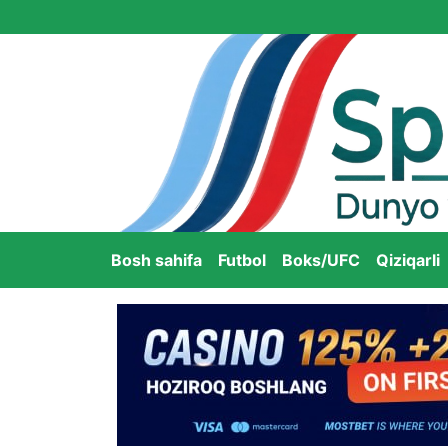
Bosh sahifa
Futbol
Boks/UFC
Qiziqarli