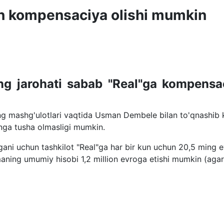
ion kompensaciya olishi mumkin
g jarohati sabab "Real"ga kompensa
ing mashg'ulotlari vaqtida Usman Dembele bilan to'qnashib k
nga tusha olmasligi mumkin.
gani uchun tashkilot "Real"ga har bir kun uchun 20,5 ming 
maning umumiy hisobi 1,2 million evroga etishi mumkin (agar