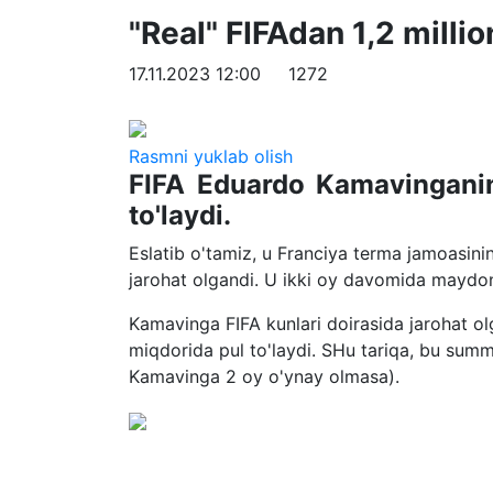
"Real" FIFAdan 1,2 mill
17.11.2023 12:00
1272
Rasmni yuklab olish
FIFA Eduardo Kamavinganin
to'laydi.
Eslatib o'tamiz, u Franciya terma jamoasin
jarohat olgandi. U ikki oy davomida maydo
Kamavinga FIFA kunlari doirasida jarohat ol
miqdorida pul to'laydi. SHu tariqa, bu sum
Kamavinga 2 oy o'ynay olmasa).