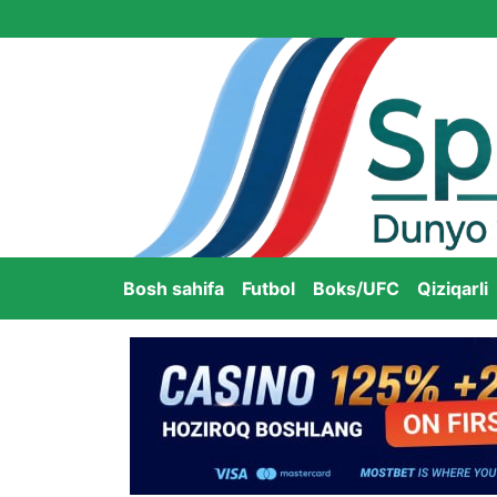
Bosh sahifa
Futbol
Boks/UFC
Qiziqarli