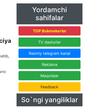
Yordamchi
sahifalar
TOP Bukmekerlar
ciya
TV dasturlar
Rasmiy telegram kanal
etib,
Reklama
evro
Maqolalar
Feedback
So`ngi yangiliklar