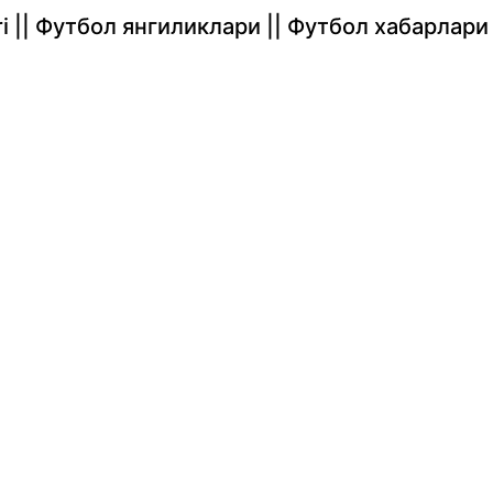
rlari || Футбол янгиликлари || Футбол хабарлари