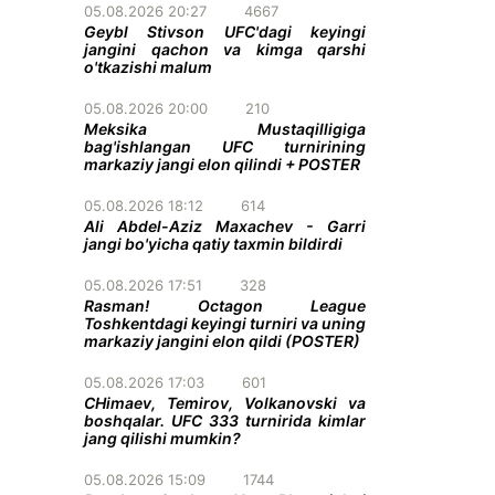
05.08.2026 20:27
4667
Geybl Stivson UFC'dagi keyingi
jangini qachon va kimga qarshi
o'tkazishi malum
05.08.2026 20:00
210
Meksika Mustaqilligiga
bag'ishlangan UFC turnirining
markaziy jangi elon qilindi + POSTER
05.08.2026 18:12
614
Ali Abdel-Aziz Maxachev - Garri
jangi bo'yicha qatiy taxmin bildirdi
05.08.2026 17:51
328
Rasman! Octagon League
Toshkentdagi keyingi turniri va uning
markaziy jangini elon qildi (POSTER)
05.08.2026 17:03
601
CHimaev, Temirov, Volkanovski va
boshqalar. UFC 333 turnirida kimlar
jang qilishi mumkin?
05.08.2026 15:09
1744