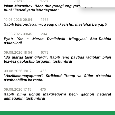
10.08.2026 10:30
1726
Islam Maxachev: "Men dunyodagi eng yaxshi jangchiman va
buni Filadelfiyada isbotlayman"
10.08.2026 09:54
1266
Xabib telefonda kamroq vaqt o'tkazishni maslahat beryapti
10.08.2026 09:45
204
Pyotr Yan - Merab Dvalishvili trilogiyasi Abu-Dabida
o'tkaziladi
09.08.2026 18:54
6772
"Bu ularga tasir qilardi". Xabib jang paytida raqiblari bilan
tez-tez gaplashib turganini tushuntirdi
09.08.2026 18:12
456
"Hazillashmayapman". Striklend Tramp va Gitler o'rtasida
o'xshashlikni ko'rsatdi
09.08.2026 17:15
475
Xabib nima uchun Makgregorni hech qachon haqorat
qilmaganini tushuntirdi