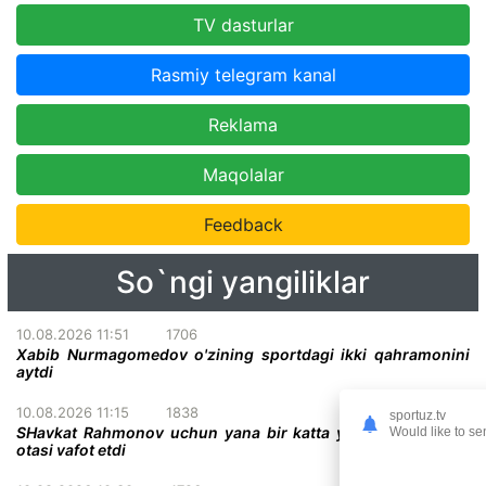
TV dasturlar
Rasmiy telegram kanal
Reklama
Maqolalar
Feedback
So`ngi yangiliklar
10.08.2026 11:51
1706
Xabib Nurmagomedov o'zining sportdagi ikki qahramonini
aytdi
10.08.2026 11:15
1838
sportuz.tv
SHavkat Rahmonov uchun yana bir katta yo'qotish - uning
Would like to se
otasi vafot etdi