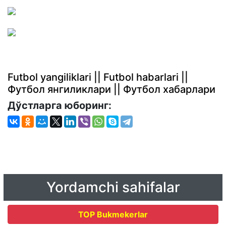
Futbol yangiliklari || Futbol habarlari ||
Футбол янгиликлари || Футбол хабарлари
Дўстларга юборинг:
Yordamchi sahifalar
TOP Bukmekerlar