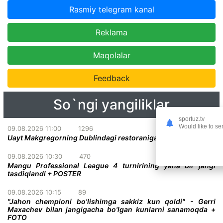
Rasmiy telegram kanal
Reklama
Maqolalar
Feedback
So`ngi yangiliklar
sportuz.tv
Would like to se
09.08.2026 11:00
1296
Uayt Makgregorning Dublindagi restoraniga tashrif buyurdi
09.08.2026 10:30
470
Mangu Professional League 4 turnirining yana bir jangi
tasdiqlandi + POSTER
09.08.2026 10:15
89
"Jahon chempioni bo'lishimga sakkiz kun qoldi" - Gerri
Maxachev bilan jangigacha bo'lgan kunlarni sanamoqda +
FOTO