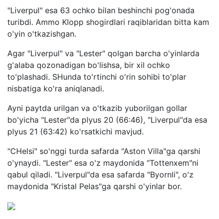
"Liverpul" esa 63 ochko bilan beshinchi pog'onada
turibdi. Ammo Klopp shogirdlari raqiblaridan bitta kam
o'yin o'tkazishgan.
Agar "Liverpul" va "Lester" qolgan barcha o'yinlarda
g'alaba qozonadigan bo'lishsa, bir xil ochko
to'plashadi. SHunda to'rtinchi o'rin sohibi to'plar
nisbatiga ko'ra aniqlanadi.
Ayni paytda urilgan va o'tkazib yuborilgan gollar
bo'yicha "Lester"da plyus 20 (66:46), "Liverpul"da esa
plyus 21 (63:42) ko'rsatkichi mavjud.
"CHelsi" so'nggi turda safarda "Aston Villa"ga qarshi
o'ynaydi. "Lester" esa o'z maydonida "Tottenxem"ni
qabul qiladi. "Liverpul"da esa safarda "Byornli", o'z
maydonida "Kristal Pelas"ga qarshi o'yinlar bor.