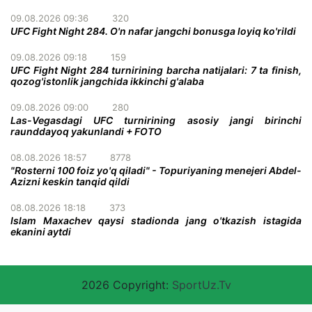
09.08.2026 09:36
320
UFC Fight Night 284. O'n nafar jangchi bonusga loyiq ko'rildi
09.08.2026 09:18
159
UFC Fight Night 284 turnirining barcha natijalari: 7 ta finish,
qozog'istonlik jangchida ikkinchi g'alaba
09.08.2026 09:00
280
Las-Vegasdagi UFC turnirining asosiy jangi birinchi
raunddayoq yakunlandi + FOTO
08.08.2026 18:57
8778
"Rosterni 100 foiz yo'q qiladi" - Topuriyaning menejeri Abdel-
Azizni keskin tanqid qildi
08.08.2026 18:18
373
Islam Maxachev qaysi stadionda jang o'tkazish istagida
ekanini aytdi
2026 Copyright:
SportUz.Tv