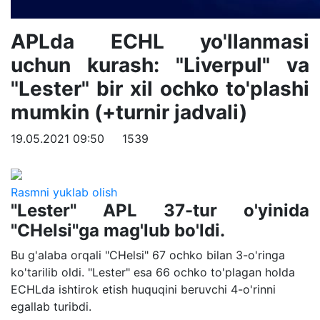
APLda ECHL yo'llanmasi
uchun kurash: "Liverpul" va
"Lester" bir xil ochko to'plashi
mumkin (+turnir jadvali)
19.05.2021 09:50
1539
Rasmni yuklab olish
"Lester" APL 37-tur o'yinida
"CHelsi"ga mag'lub bo'ldi.
Bu g'alaba orqali "CHelsi" 67 ochko bilan 3-o'ringa
ko'tarilib oldi. "Lester" esa 66 ochko to'plagan holda
ECHLda ishtirok etish huquqini beruvchi 4-o'rinni
egallab turibdi.