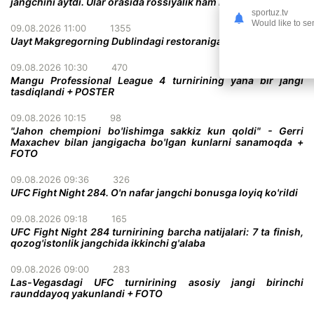
jangchini aytdi. Ular orasida rossiyalik ham bor!
sportuz.tv
Would like to se
09.08.2026 11:00
1355
Uayt Makgregorning Dublindagi restoraniga tashrif buyurdi
09.08.2026 10:30
470
Mangu Professional League 4 turnirining yana bir jangi
tasdiqlandi + POSTER
09.08.2026 10:15
98
"Jahon chempioni bo'lishimga sakkiz kun qoldi" - Gerri
Maxachev bilan jangigacha bo'lgan kunlarni sanamoqda +
FOTO
09.08.2026 09:36
326
UFC Fight Night 284. O'n nafar jangchi bonusga loyiq ko'rildi
09.08.2026 09:18
165
UFC Fight Night 284 turnirining barcha natijalari: 7 ta finish,
qozog'istonlik jangchida ikkinchi g'alaba
09.08.2026 09:00
283
Las-Vegasdagi UFC turnirining asosiy jangi birinchi
raunddayoq yakunlandi + FOTO