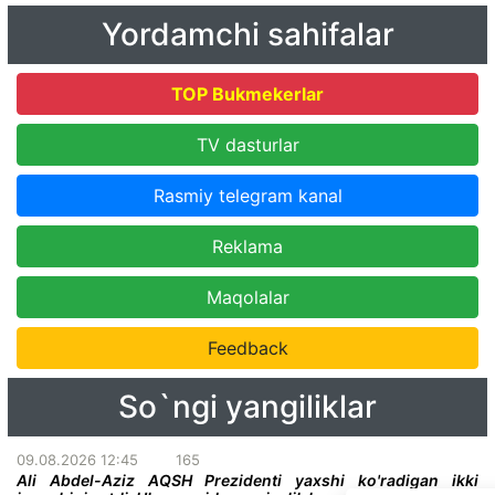
Yordamchi sahifalar
TOP Bukmekerlar
TV dasturlar
Rasmiy telegram kanal
Reklama
Maqolalar
Feedback
So`ngi yangiliklar
09.08.2026 12:45
165
Ali Abdel-Aziz AQSH Prezidenti yaxshi ko'radigan ikki