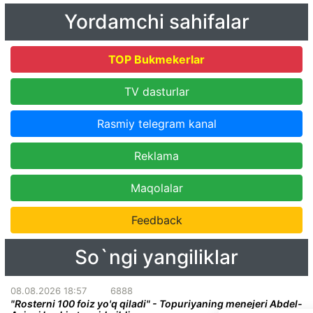
Yordamchi sahifalar
TOP Bukmekerlar
TV dasturlar
Rasmiy telegram kanal
Reklama
Maqolalar
Feedback
So`ngi yangiliklar
08.08.2026 18:57
6888
"Rosterni 100 foiz yo'q qiladi" - Topuriyaning menejeri Abdel-