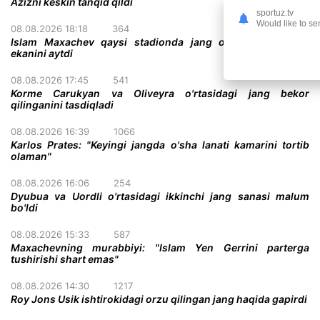
Azizni keskin tanqid qildi
sportuz.tv
Would like to se
08.08.2026 18:18
364
Islam Maxachev qaysi stadionda jang o'tkazish istagida
ekanini aytdi
08.08.2026 17:45
541
Korme Carukyan va Oliveyra o'rtasidagi jang bekor
qilinganini tasdiqladi
08.08.2026 16:39
1066
Karlos Prates: "Keyingi jangda o'sha lanati kamarini tortib
olaman"
08.08.2026 16:06
254
Dyubua va Uordli o'rtasidagi ikkinchi jang sanasi malum
bo'ldi
08.08.2026 15:33
587
Maxachevning murabbiyi: "Islam Yen Gerrini parterga
tushirishi shart emas"
08.08.2026 14:30
1217
Roy Jons Usik ishtirokidagi orzu qilingan jang haqida gapirdi