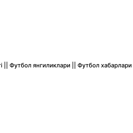
rlari || Футбол янгиликлари || Футбол хабарлари