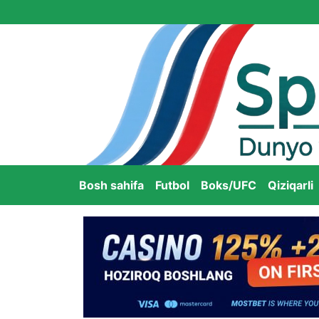
Bosh sahifa
Futbol
Boks/UFC
Qiziqarli