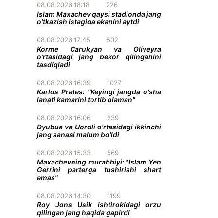
08.08.2026 18:18
226
Islam Maxachev qaysi stadionda jang
o'tkazish istagida ekanini aytdi
08.08.2026 17:45
502
Korme Carukyan va Oliveyra
o'rtasidagi jang bekor qilinganini
tasdiqladi
08.08.2026 16:39
1027
Karlos Prates: "Keyingi jangda o'sha
lanati kamarini tortib olaman"
08.08.2026 16:06
239
Dyubua va Uordli o'rtasidagi ikkinchi
jang sanasi malum bo'ldi
08.08.2026 15:33
569
Maxachevning murabbiyi: "Islam Yen
Gerrini parterga tushirishi shart
emas"
08.08.2026 14:30
1199
Roy Jons Usik ishtirokidagi orzu
qilingan jang haqida gapirdi