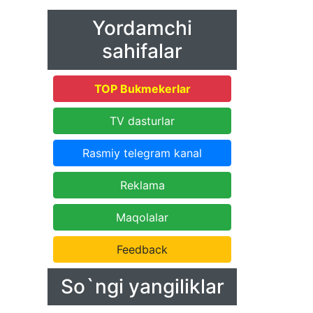
Yordamchi
sahifalar
TOP Bukmekerlar
TV dasturlar
Rasmiy telegram kanal
Reklama
Maqolalar
Feedback
So`ngi yangiliklar