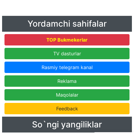
Yordamchi sahifalar
TOP Bukmekerlar
TV dasturlar
Rasmiy telegram kanal
Reklama
Maqolalar
Feedback
So`ngi yangiliklar