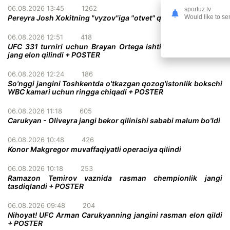
06.08.2026 13:45
1262
sportuz.tv
Would like to se
Pereyra Josh Xokitning "vyzov"iga "otvet" qildi
06.08.2026 12:51
418
UFC 331 turniri uchun Brayan Ortega ishtirokidagi qiziqarli
jang elon qilindi + POSTER
06.08.2026 12:24
186
So'nggi jangini Toshkentda o'tkazgan qozog'istonlik bokschi
WBC kamari uchun ringga chiqadi + POSTER
06.08.2026 11:18
605
Carukyan - Oliveyra jangi bekor qilinishi sababi malum bo'ldi
06.08.2026 10:48
426
Konor Makgregor muvaffaqiyatli operaciya qilindi
06.08.2026 10:18
253
Ramazon Temirov vaznida rasman chempionlik jangi
tasdiqlandi + POSTER
06.08.2026 09:48
204
Nihoyat! UFC Arman Carukyanning jangini rasman elon qildi
+ POSTER