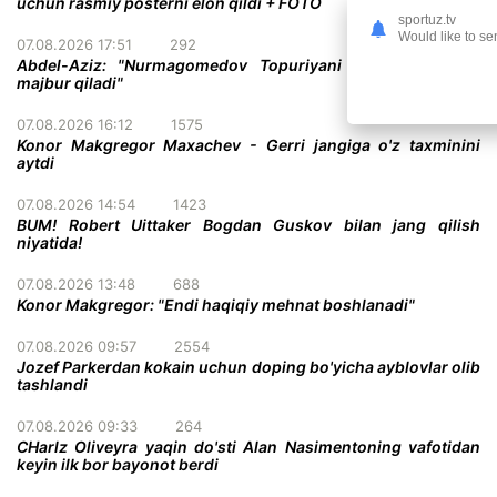
uchun rasmiy posterni elon qildi + FOTO
sportuz.tv
Would like to se
07.08.2026 17:51
292
Abdel-Aziz: "Nurmagomedov Topuriyani taslim bo'lishga
majbur qiladi"
07.08.2026 16:12
1575
Konor Makgregor Maxachev - Gerri jangiga o'z taxminini
aytdi
07.08.2026 14:54
1423
BUM! Robert Uittaker Bogdan Guskov bilan jang qilish
niyatida!
07.08.2026 13:48
688
Konor Makgregor: "Endi haqiqiy mehnat boshlanadi"
07.08.2026 09:57
2554
Jozef Parkerdan kokain uchun doping bo'yicha ayblovlar olib
tashlandi
07.08.2026 09:33
264
CHarlz Oliveyra yaqin do'sti Alan Nasimentoning vafotidan
keyin ilk bor bayonot berdi