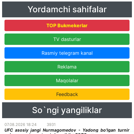
Yordamchi sahifalar
TOP Bukmekerlar
TV dasturlar
Rasmiy telegram kanal
Reklama
Maqolalar
Feedback
So`ngi yangiliklar
07.08.2026 18:24
3931
UFC asosiy jangi Nurmagomedov - Yadong bo'lgan turnir