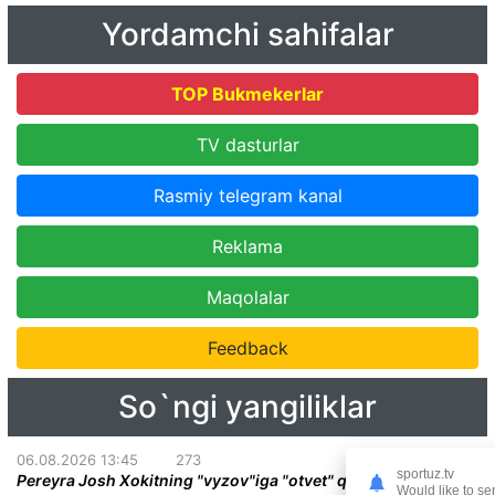
Yordamchi sahifalar
TOP Bukmekerlar
TV dasturlar
Rasmiy telegram kanal
Reklama
Maqolalar
Feedback
So`ngi yangiliklar
06.08.2026 13:45
273
sportuz.tv
Pereyra Josh Xokitning "vyzov"iga "otvet" qildi
Would like to se