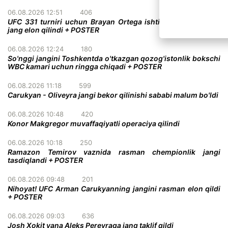
06.08.2026 12:51
406
UFC 331 turniri uchun Brayan Ortega ishtirokidagi qiziqarli
jang elon qilindi + POSTER
06.08.2026 12:24
180
So'nggi jangini Toshkentda o'tkazgan qozog'istonlik bokschi
WBC kamari uchun ringga chiqadi + POSTER
06.08.2026 11:18
599
Carukyan - Oliveyra jangi bekor qilinishi sababi malum bo'ldi
06.08.2026 10:48
420
Konor Makgregor muvaffaqiyatli operaciya qilindi
06.08.2026 10:18
250
Ramazon Temirov vaznida rasman chempionlik jangi
tasdiqlandi + POSTER
06.08.2026 09:48
201
Nihoyat! UFC Arman Carukyanning jangini rasman elon qildi
+ POSTER
06.08.2026 09:03
636
Josh Xokit yana Aleks Pereyraga jang taklif qildi