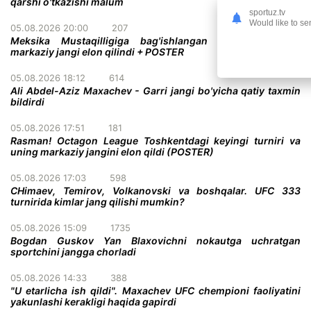
qarshi o'tkazishi malum
sportuz.tv
Would like to se
05.08.2026 20:00
207
Meksika Mustaqilligiga bag'ishlangan UFC turnirining
markaziy jangi elon qilindi + POSTER
05.08.2026 18:12
614
Ali Abdel-Aziz Maxachev - Garri jangi bo'yicha qatiy taxmin
bildirdi
05.08.2026 17:51
181
Rasman! Octagon League Toshkentdagi keyingi turniri va
uning markaziy jangini elon qildi (POSTER)
05.08.2026 17:03
598
CHimaev, Temirov, Volkanovski va boshqalar. UFC 333
turnirida kimlar jang qilishi mumkin?
05.08.2026 15:09
1735
Bogdan Guskov Yan Blaxovichni nokautga uchratgan
sportchini jangga chorladi
05.08.2026 14:33
388
"U etarlicha ish qildi". Maxachev UFC chempioni faoliyatini
yakunlashi kerakligi haqida gapirdi