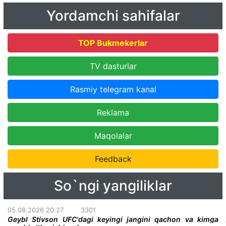
Yordamchi sahifalar
TOP Bukmekerlar
TV dasturlar
Rasmiy telegram kanal
Reklama
Maqolalar
Feedback
So`ngi yangiliklar
05.08.2026 20:27
3301
Geybl Stivson UFC'dagi keyingi jangini qachon va kimga