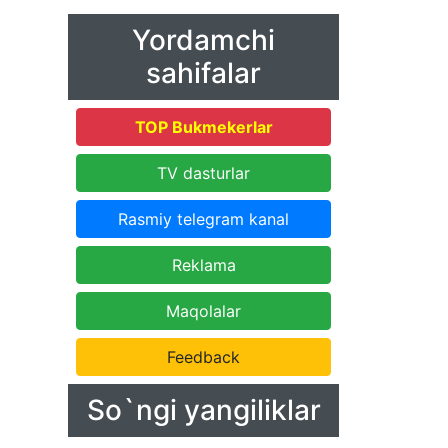
Yordamchi
sahifalar
TOP Bukmekerlar
TV dasturlar
Rasmiy telegram kanal
Reklama
Maqolalar
Feedback
So`ngi yangiliklar