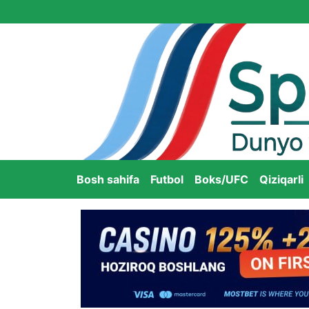
Bosh sahifa
Futbol
Boks/UFC
Qiziqarli