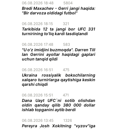
06.08.2026 18:48
5804
Bredi Maxachev - Gerri jangi haqida:
"Bir darvoza oldidagi futbol"
06.08.2026 18:15
321
Tarkibida 12 ta jangi bor UFC 331
turnirining to'liq kardi tasdiqlandi
06.08.2026 17:48
583
"U o'z imidjini buzmoqda". Darren Till
Ian Gerrini ayollar haqidagi gaplari
uchun tanqid qildi
06.08.2026 16:51
475
Ukraina rossiyalik bokschilarning
xalqaro turnirlarga qaytishiga keskin
qarshi chiqdi
06.08.2026 15:51
471
Dana Uayt UFC`ni sotib olishdan
oldin qanday qilib 380 000 dollar
ishlab topganini aytib berdi
06.08.2026 13:45
1326
Pereyra Josh Xokitning "vyzov"iga