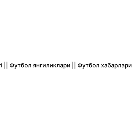
rlari || Футбол янгиликлари || Футбол хабарлари