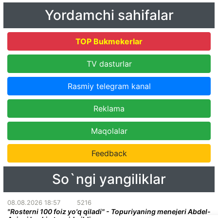
Yordamchi sahifalar
TOP Bukmekerlar
TV dasturlar
Rasmiy telegram kanal
Reklama
Maqolalar
Feedback
So`ngi yangiliklar
08.08.2026 18:57
5216
"Rosterni 100 foiz yo'q qiladi" - Topuriyaning menejeri Abdel-