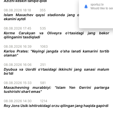
Azizni keskin tanqid qildi
sportuz.tv
Would like to se
08.08.2026 18:18
355
Islam Maxachev qaysi stadionda jang o'tkazish istagida
ekanini aytdi
08.08.2026 17:45
535
Korme Carukyan va Oliveyra o'rtasidagi jang bekor
qilinganini tasdiqladi
08.08.2026 16:39
1063
Karlos Prates: "Keyingi jangda o'sha lanati kamarini tortib
olaman"
08.08.2026 16:06
251
Dyubua va Uordli o'rtasidagi ikkinchi jang sanasi malum
bo'ldi
08.08.2026 15:33
581
Maxachevning murabbiyi: "Islam Yen Gerrini parterga
tushirishi shart emas"
08.08.2026 14:30
1214
Roy Jons Usik ishtirokidagi orzu qilingan jang haqida gapirdi