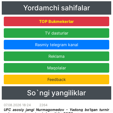
Yordamchi sahifalar
TOP Bukmekerlar
TV dasturlar
Rasmiy telegram kanal
Reklama
Maqolalar
Feedback
So`ngi yangiliklar
07.08.2026 18:24
2264
UFC asosiy jangi Nurmagomedov - Yadong bo'lgan turnir