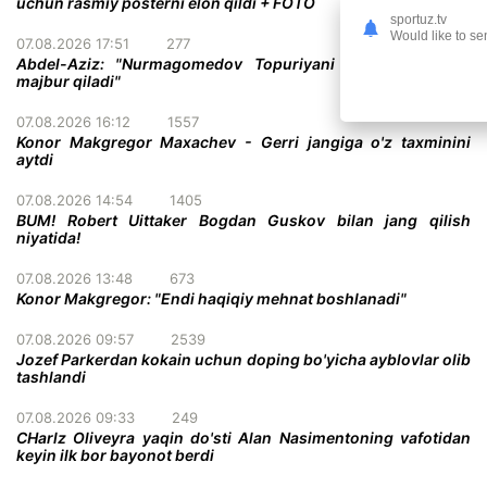
uchun rasmiy posterni elon qildi + FOTO
sportuz.tv
Would like to se
07.08.2026 17:51
277
Abdel-Aziz: "Nurmagomedov Topuriyani taslim bo'lishga
majbur qiladi"
07.08.2026 16:12
1557
Konor Makgregor Maxachev - Gerri jangiga o'z taxminini
aytdi
07.08.2026 14:54
1405
BUM! Robert Uittaker Bogdan Guskov bilan jang qilish
niyatida!
07.08.2026 13:48
673
Konor Makgregor: "Endi haqiqiy mehnat boshlanadi"
07.08.2026 09:57
2539
Jozef Parkerdan kokain uchun doping bo'yicha ayblovlar olib
tashlandi
07.08.2026 09:33
249
CHarlz Oliveyra yaqin do'sti Alan Nasimentoning vafotidan
keyin ilk bor bayonot berdi