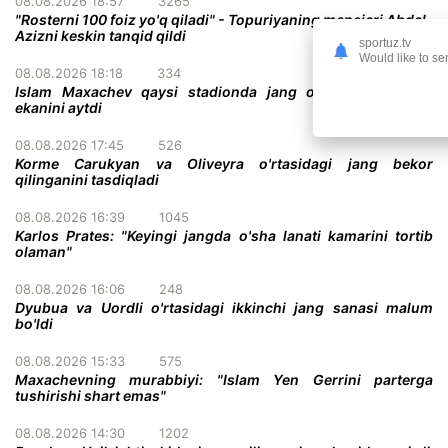
08.08.2026 18:57
3265
"Rosterni 100 foiz yo'q qiladi" - Topuriyaning menejeri Abdel-
Azizni keskin tanqid qildi
sportuz.tv
Would like to se
08.08.2026 18:18
334
Islam Maxachev qaysi stadionda jang o'tkazish istagida
ekanini aytdi
08.08.2026 17:45
526
Korme Carukyan va Oliveyra o'rtasidagi jang bekor
qilinganini tasdiqladi
08.08.2026 16:39
1045
Karlos Prates: "Keyingi jangda o'sha lanati kamarini tortib
olaman"
08.08.2026 16:06
248
Dyubua va Uordli o'rtasidagi ikkinchi jang sanasi malum
bo'ldi
08.08.2026 15:33
575
Maxachevning murabbiyi: "Islam Yen Gerrini parterga
tushirishi shart emas"
08.08.2026 14:30
1202