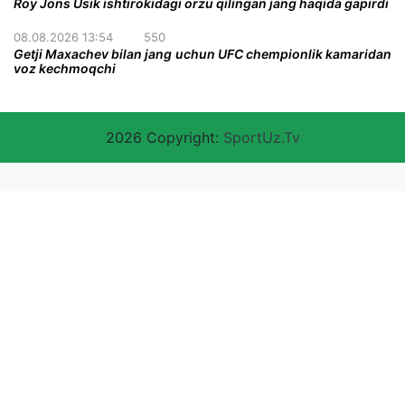
Roy Jons Usik ishtirokidagi orzu qilingan jang haqida gapirdi
08.08.2026 13:54
550
Getji Maxachev bilan jang uchun UFC chempionlik kamaridan
voz kechmoqchi
2026 Copyright:
SportUz.Tv