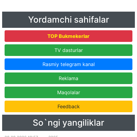
Yordamchi sahifalar
TOP Bukmekerlar
TV dasturlar
Rasmiy telegram kanal
Reklama
Maqolalar
Feedback
So`ngi yangiliklar