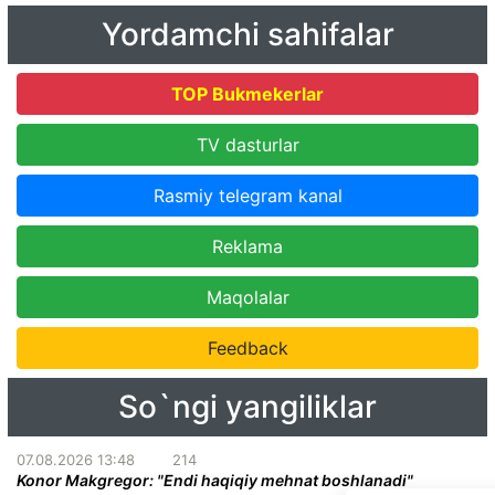
Yordamchi sahifalar
TOP Bukmekerlar
TV dasturlar
Rasmiy telegram kanal
Reklama
Maqolalar
Feedback
So`ngi yangiliklar
07.08.2026 13:48
214
Konor Makgregor: "Endi haqiqiy mehnat boshlanadi"