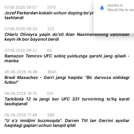
sportuz.tv
07.08.2026 09:57
2515
Would like to se
Jozef Parkerdan kokain uchun doping bo'yicha ayblovlar olib
tashlandi
07.08.2026 09:33
222
CHarlz Oliveyra yaqin do'sti Alan Nasimentoning vafotidan
keyin ilk bor bayonot berdi
07.08.2026 09:27
64
Ramazon Temirov UFC sobiq yulduziga qarshi jang qiladi -
manba
06.08.2026 18:48
6641
Bredi Maxachev - Gerri jangi haqida: "Bir darvoza oldidagi
futbol"
06.08.2026 18:15
531
Tarkibida 12 ta jangi bor UFC 331 turnirining to'liq kardi
tasdiqlandi
06.08.2026 17:48
589
"U o'z imidjini buzmoqda". Darren Till Ian Gerrini ayollar
haqidagi gaplari uchun tanqid qildi