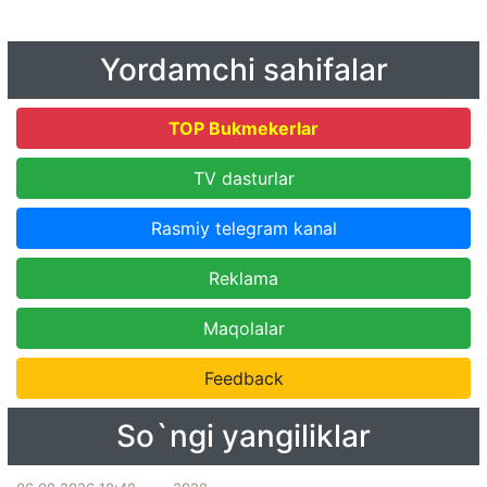
Yordamchi sahifalar
TOP Bukmekerlar
TV dasturlar
Rasmiy telegram kanal
Reklama
Maqolalar
Feedback
So`ngi yangiliklar