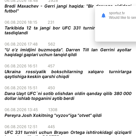
06.08.2026 18:48
2928
Bredi Maxachev - Gerri jangi haqida: "Bir darvoza oldidagi
futbol"
sportuz.tv
Would like to se
06.08.2026 18:15
231
Tarkibida 12 ta jangi bor UFC 331 turnirining to'liq kardi
tasdiqlandi
06.08.2026 17:48
562
"U o'z imidjini buzmoqda". Darren Till Ian Gerrini ayollar
haqidagi gaplari uchun tanqid qildi
06.08.2026 16:51
457
Ukraina rossiyalik bokschilarning xalqaro turnirlarga
qaytishiga keskin qarshi chiqdi
06.08.2026 15:51
450
Dana Uayt UFC`ni sotib olishdan oldin qanday qilib 380 000
dollar ishlab topganini aytib berdi
06.08.2026 13:45
1308
Pereyra Josh Xokitning "vyzov"iga "otvet" qildi
06.08.2026 12:51
445
UFC 331 turniri uchun Brayan Ortega ishtirokidagi qiziqarli