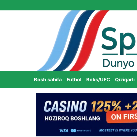
Bosh sahifa
Futbol
Boks/UFC
Qiziqarli