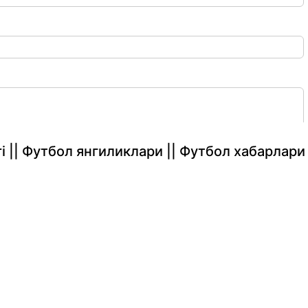
rlari || Футбол янгиликлари || Футбол хабарлари