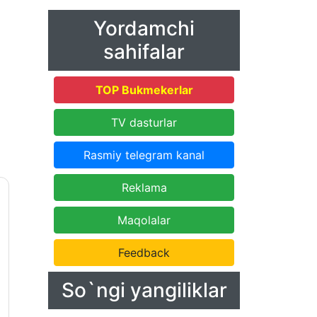
Yordamchi
sahifalar
TOP Bukmekerlar
TV dasturlar
Rasmiy telegram kanal
Reklama
Maqolalar
Feedback
So`ngi yangiliklar