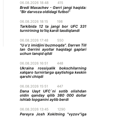
06.08.2026 18:48
415
Bredi Maxachev - Gerri jangi haqida:
"Bir darvoza oldidagi futbol"
06.08.2026 18:15
198
Tarkibida 12 ta jangi bor UFC 331
turnirining to'liq kardi tasdiqlandi
06.08.2026 17:48
550
"U o'z imidjini buzmoqda". Darren Till
Ian Gerrini ayollar haqidagi gaplari
uchun tanqid qildi
06.08.2026 16:51
448
Ukraina rossiyalik bokschilarning
xalqaro turnirlarga qaytishiga keskin
qarshi chiqdi
06.08.2026 15:51
447
Dana Uayt UFC`ni sotib olishdan
oldin qanday qilib 380 000 dollar
ishlab topganini aytib berdi
06.08.2026 13:45
1290
Pereyra Josh Xokitning "vyzov"iga