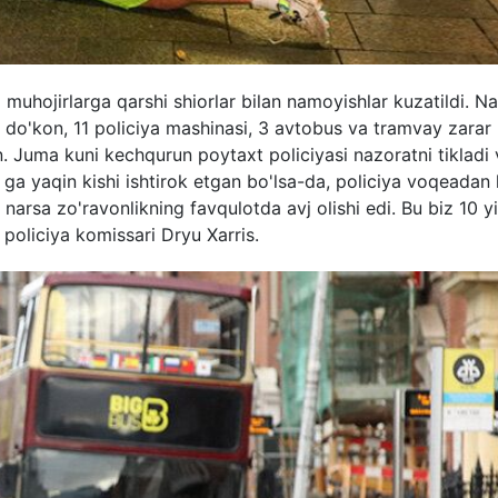
muhojirlarga qarshi shiorlar bilan namoyishlar kuzatildi. Na
 do'kon, 11 policiya mashinasi, 3 avtobus va tramvay zarar 
gan. Juma kuni kechqurun poytaxt policiyasi nazoratni tikladi
00 ga yaqin kishi ishtirok etgan bo'lsa-da, policiya voqeadan
narsa zo'ravonlikning favqulotda avj olishi edi. Bu biz 10 yi
policiya komissari Dryu Xarris.