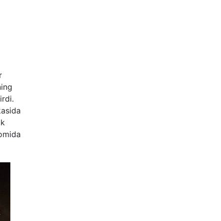
r
ning
rdi.
kasida
ik
vomida