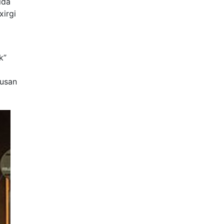
ida
xirgi
k”
susan