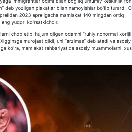
ndiyaga immigrantlar oqimi bilan bog'liq umumiy keskinlik fon
um” deb yozilgan plakatlar bilan namoyishlar bo'lib turardi. O
aprelidan 2023 apreligacha mamlakat 140 mingdan ortiq
 eng yuqori ko'rsatkichdir.
larni chop etib, hujum qilgan odamni “ruhiy nonormal xorijli
 Xigginsga murojaat qildi, uni “arzimas” deb atadi va asosiy
ariga ko'ra, mamlakat rahbariyatida asosiy muammolarni, xu