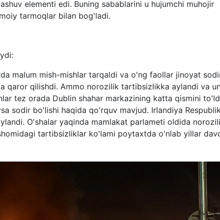
llashuv elementi edi. Buning sabablarini u hujumchi muhojir
imoiy tarmoqlar bilan bog'ladi.
ydi:
a malum mish-mishlar tarqaldi va o'ng faollar jinoyat sodi
a qaror qilishdi. Ammo norozilik tartibsizlikka aylandi va u
hlar tez orada Dublin shahar markazining katta qismini to'ldi
a sodir bo'lishi haqida qo'rquv mavjud. Irlandiya Respubli
aylandi. O'shalar yaqinda mamlakat parlameti oldida norozil
homidagi tartibsizliklar ko'lami poytaxtda o'nlab yillar da