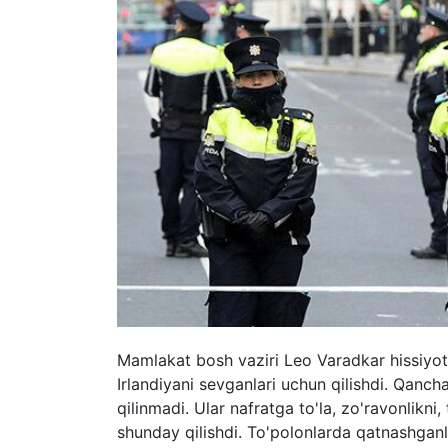
Mamlakat bosh vaziri Leo Varadkar hissiyotli
Irlandiyani sevganlari uchun qilishdi. Qanch
qilinmadi. Ular nafratga to'la, zo'ravonlikni,
shunday qilishdi. To'polonlarda qatnashganlar