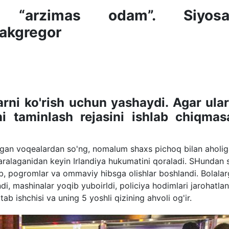
ti “arzimas odam”. Siyosa
akgregor
larni ko'rish uchun yashaydi. Agar ular
ni taminlash rejasini ishlab chiqmasa
lgan voqealardan so'ng, nomalum shaxs pichoq bilan aholi
 yaralaganidan keyin Irlandiya hukumatini qoraladi. SHundan 
ib, pogromlar va ommaviy hibsga olishlar boshlandi. Bolala
di, mashinalar yoqib yuboirldi, policiya hodimlari jarohatlan
b ishchisi va uning 5 yoshli qizining ahvoli og'ir.