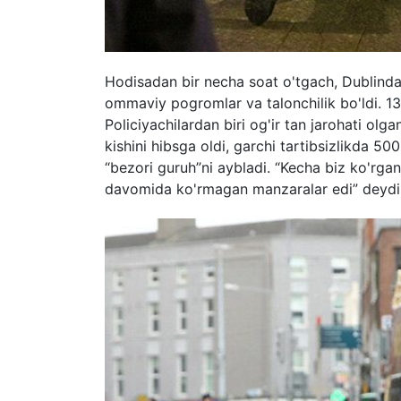
Hodisadan bir necha soat o'tgach, Dublinda 
ommaviy pogromlar va talonchilik bo'ldi. 13
Policiyachilardan biri og'ir tan jarohati ol
kishini hibsga oldi, garchi tartibsizlikda 5
“bezori guruh”ni aybladi. “Kecha biz ko'rgan 
davomida ko'rmagan manzaralar edi” deydi 