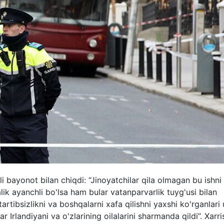
 bayonot bilan chiqdi: “Jinoyatchilar qila olmagan bu ishni
alik ayanchli bo'lsa ham bular vatanparvarlik tuyg'usi bilan
 tartibsizlikni va boshqalarni xafa qilishni yaxshi ko'rganlari
 Irlandiyani va o'zlarining oilalarini sharmanda qildi”. Xarri