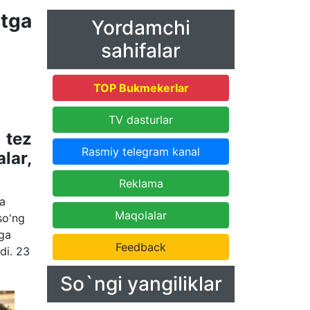
tga
Yordamchi
sahifalar
TOP Bukmekerlar
TV dasturlar
 tez
Rasmiy telegram kanal
lar,
Reklama
ga
Maqolalar
so'ng
rga
Feedback
di. 23
So`ngi yangiliklar