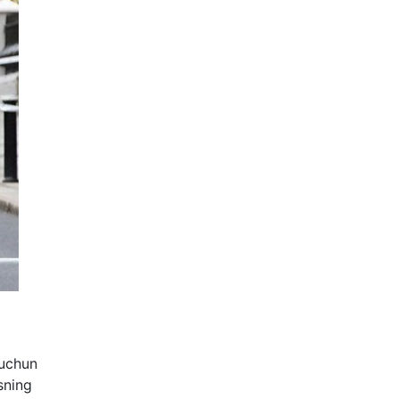
 uchun
sning