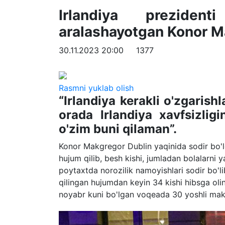
Irlandiya preziden
aralashayotgan Konor M
30.11.2023 20:00
1377
Rasmni yuklab olish
“Irlandiya kerakli o'zgarish
orada Irlandiya xavfsizligi
o'zim buni qilaman”.
Konor Makgregor Dublin yaqinida sodir bo'
hujum qilib, besh kishi, jumladan bolalarni
poytaxtda norozilik namoyishlari sodir bo'l
qilingan hujumdan keyin 34 kishi hibsga olin
noyabr kuni bo'lgan voqeada 30 yoshli makta