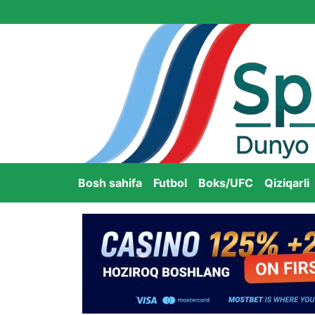
Bosh sahifa
Futbol
Boks/UFC
Qiziqarli