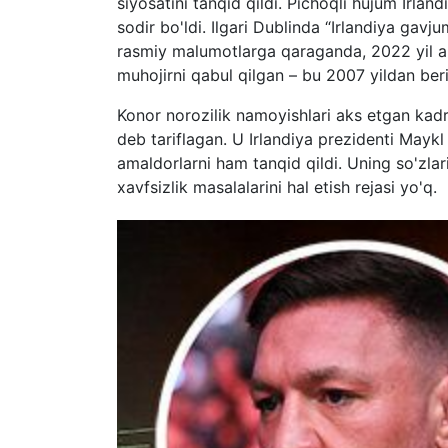
siyosatini tanqid qildi. Pichoqli hujum Irla
sodir bo'ldi. Ilgari Dublinda “Irlandiya gavj
rasmiy malumotlarga qaraganda, 2022 yil 
muhojirni qabul qilgan – bu 2007 yildan beri
Konor norozilik namoyishlari aks etgan kadr
deb tariflagan. U Irlandiya prezidenti Maykl
amaldorlarni ham tanqid qildi. Uning so'zl
xavfsizlik masalalarini hal etish rejasi yo'q.