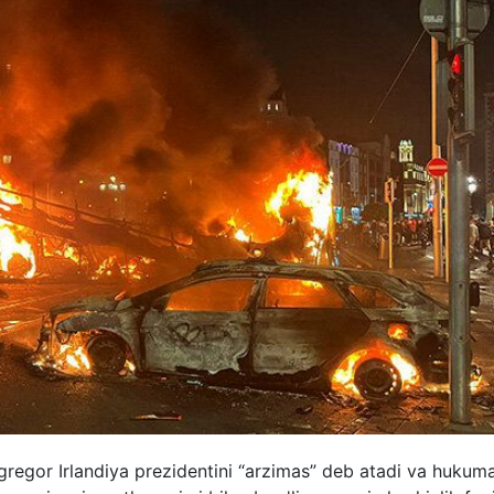
gregor Irlandiya prezidentini “arzimas” deb atadi va hukum