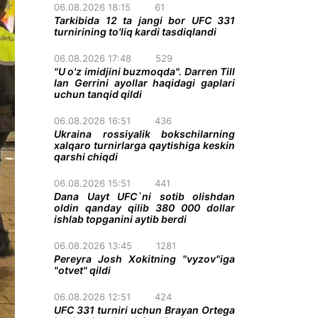
06.08.2026 18:15
61
Tarkibida 12 ta jangi bor UFC 331
turnirining to'liq kardi tasdiqlandi
06.08.2026 17:48
529
"U o'z imidjini buzmoqda". Darren Till
Ian Gerrini ayollar haqidagi gaplari
uchun tanqid qildi
06.08.2026 16:51
436
Ukraina rossiyalik bokschilarning
xalqaro turnirlarga qaytishiga keskin
qarshi chiqdi
06.08.2026 15:51
441
Dana Uayt UFC`ni sotib olishdan
oldin qanday qilib 380 000 dollar
ishlab topganini aytib berdi
06.08.2026 13:45
1281
Pereyra Josh Xokitning "vyzov"iga
"otvet" qildi
06.08.2026 12:51
424
UFC 331 turniri uchun Brayan Ortega