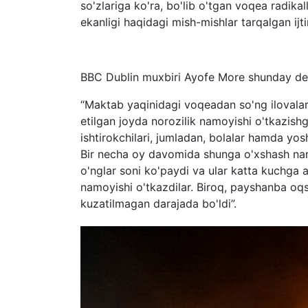
so'zlariga ko'ra, bo'lib o'tgan voqea radika
ekanligi haqidagi mish-mishlar tarqalgan ijt
BBC Dublin muxbiri Ayofe More shunday de
“Maktab yaqinidagi voqeadan so'ng ilovalard
etilgan joyda norozilik namoyishi o'tkazishg
ishtirokchilari, jumladan, bolalar hamda yos
Bir necha oy davomida shunga o'xshash nars
o'nglar soni ko'paydi va ular katta kuchga 
namoyishi o'tkazdilar. Biroq, payshanba oqs
kuzatilmagan darajada bo'ldi”.