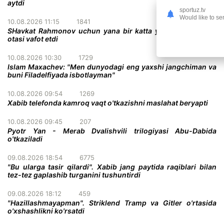
aytdi
sportuz.tv
Would like to se
10.08.2026 11:15
1841
SHavkat Rahmonov uchun yana bir katta yo'qotish - uning
otasi vafot etdi
10.08.2026 10:30
1729
Islam Maxachev: "Men dunyodagi eng yaxshi jangchiman va
buni Filadelfiyada isbotlayman"
10.08.2026 09:54
1269
Xabib telefonda kamroq vaqt o'tkazishni maslahat beryapti
10.08.2026 09:45
207
Pyotr Yan - Merab Dvalishvili trilogiyasi Abu-Dabida
o'tkaziladi
09.08.2026 18:54
6775
"Bu ularga tasir qilardi". Xabib jang paytida raqiblari bilan
tez-tez gaplashib turganini tushuntirdi
09.08.2026 18:12
459
"Hazillashmayapman". Striklend Tramp va Gitler o'rtasida
o'xshashlikni ko'rsatdi