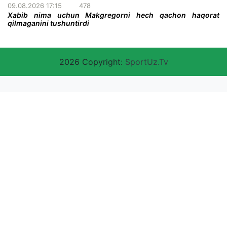
09.08.2026 17:15
478
Xabib nima uchun Makgregorni hech qachon haqorat
qilmaganini tushuntirdi
2026 Copyright:
SportUz.Tv