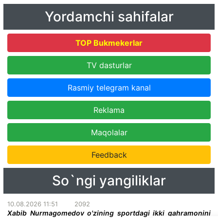
Yordamchi sahifalar
TOP Bukmekerlar
TV dasturlar
Rasmiy telegram kanal
Reklama
Maqolalar
Feedback
So`ngi yangiliklar
10.08.2026 11:51
2092
Xabib Nurmagomedov o'zining sportdagi ikki qahramonini