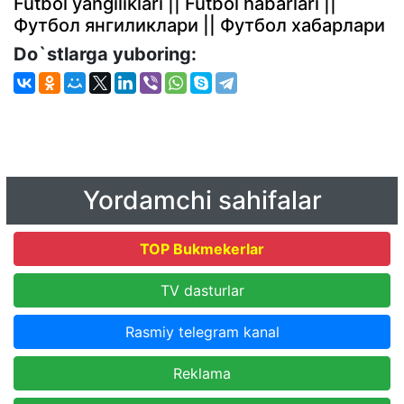
Futbol yangiliklari || Futbol habarlari ||
Футбол янгиликлари || Футбол хабарлари
Do`stlarga yuboring:
Yordamchi sahifalar
TOP Bukmekerlar
TV dasturlar
Rasmiy telegram kanal
Reklama