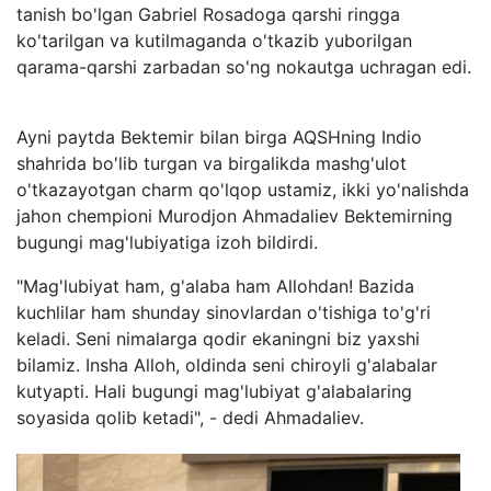
tanish bo'lgan Gabriel Rosadoga qarshi ringga
ko'tarilgan va kutilmaganda o'tkazib yuborilgan
qarama-qarshi zarbadan so'ng nokautga uchragan edi.
Ayni paytda Bektemir bilan birga AQSHning Indio
shahrida bo'lib turgan va birgalikda mashg'ulot
o'tkazayotgan charm qo'lqop ustamiz, ikki yo'nalishda
jahon chempioni Murodjon Ahmadaliev Bektemirning
bugungi mag'lubiyatiga izoh bildirdi.
"Mag'lubiyat ham, g'alaba ham Allohdan! Bazida
kuchlilar ham shunday sinovlardan o'tishiga to'g'ri
keladi. Seni nimalarga qodir ekaningni biz yaxshi
bilamiz. Insha Alloh, oldinda seni chiroyli g'alabalar
kutyapti. Hali bugungi mag'lubiyat g'alabalaring
soyasida qolib ketadi", - dedi Ahmadaliev.