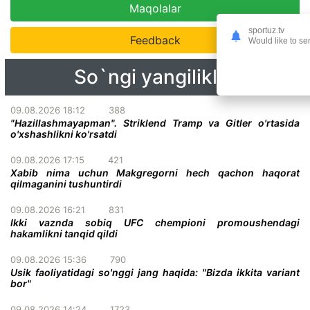
Maqolalar
sportuz.tv
Feedback
Would like to se
So`ngi yangiliklar
09.08.2026 18:12
388
"Hazillashmayapman". Striklend Tramp va Gitler o'rtasida
o'xshashlikni ko'rsatdi
09.08.2026 17:15
421
Xabib nima uchun Makgregorni hech qachon haqorat
qilmaganini tushuntirdi
09.08.2026 16:21
831
Ikki vaznda sobiq UFC chempioni promoushendagi
hakamlikni tanqid qildi
09.08.2026 15:36
790
Usik faoliyatidagi so'nggi jang haqida: "Bizda ikkita variant
bor"
09.08.2026 14:24
1723