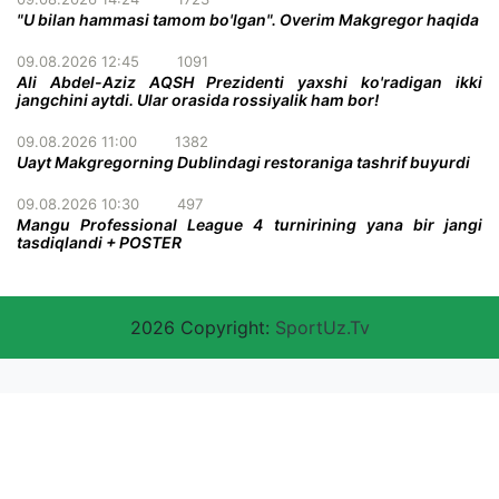
"U bilan hammasi tamom bo'lgan". Overim Makgregor haqida
09.08.2026 12:45
1091
Ali Abdel-Aziz AQSH Prezidenti yaxshi ko'radigan ikki
jangchini aytdi. Ular orasida rossiyalik ham bor!
09.08.2026 11:00
1382
Uayt Makgregorning Dublindagi restoraniga tashrif buyurdi
09.08.2026 10:30
497
Mangu Professional League 4 turnirining yana bir jangi
tasdiqlandi + POSTER
2026 Copyright:
SportUz.Tv