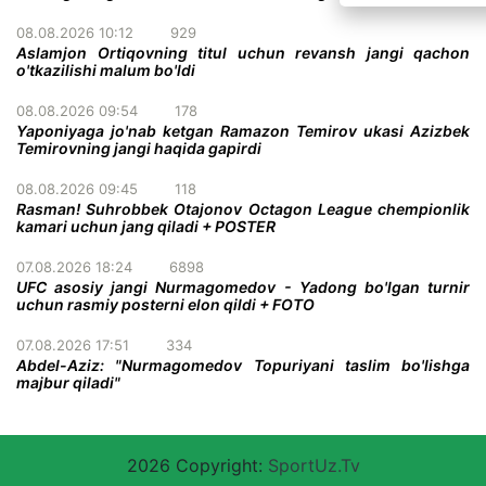
08.08.2026 10:12
929
Aslamjon Ortiqovning titul uchun revansh jangi qachon
o'tkazilishi malum bo'ldi
08.08.2026 09:54
178
Yaponiyaga jo'nab ketgan Ramazon Temirov ukasi Azizbek
Temirovning jangi haqida gapirdi
08.08.2026 09:45
118
Rasman! Suhrobbek Otajonov Octagon League chempionlik
kamari uchun jang qiladi + POSTER
07.08.2026 18:24
6898
UFC asosiy jangi Nurmagomedov - Yadong bo'lgan turnir
uchun rasmiy posterni elon qildi + FOTO
07.08.2026 17:51
334
Abdel-Aziz: "Nurmagomedov Topuriyani taslim bo'lishga
majbur qiladi"
2026 Copyright:
SportUz.Tv