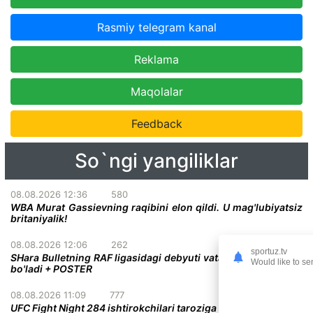
Rasmiy telegram kanal
Reklama
Maqolalar
Feedback
So`ngi yangiliklar
08.08.2026 12:36
580
WBA Murat Gassievning raqibini elon qildi. U mag'lubiyatsiz
britaniyalik!
08.08.2026 12:06
262
sportuz.tv
SHara Bulletning RAF ligasidagi debyuti vatandoshiga qarshi
Would like to se
bo'ladi + POSTER
08.08.2026 11:09
777
UFC Fight Night 284 ishtirokchilari taroziga chiqishdi