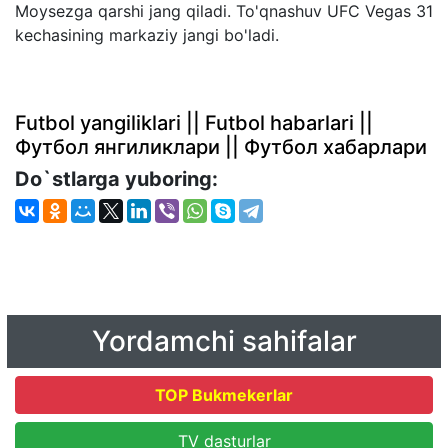
Moysezga qarshi jang qiladi. To'qnashuv UFC Vegas 31
kechasining markaziy jangi bo'ladi.
Futbol yangiliklari || Futbol habarlari ||
Футбол янгиликлари || Футбол хабарлари
Do`stlarga yuboring:
Yordamchi sahifalar
TOP Bukmekerlar
TV dasturlar