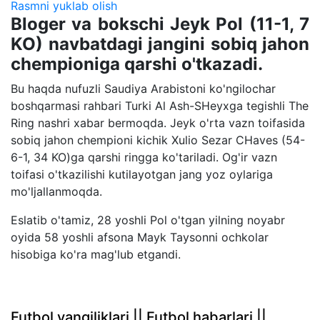
Rasmni yuklab olish
Bloger va bokschi Jeyk Pol (11-1, 7
KO) navbatdagi jangini sobiq jahon
chempioniga qarshi o'tkazadi.
Bu haqda nufuzli Saudiya Arabistoni ko'ngilochar
boshqarmasi rahbari Turki Al Ash-SHeyxga tegishli The
Ring nashri xabar bermoqda. Jeyk o'rta vazn toifasida
sobiq jahon chempioni kichik Xulio Sezar CHaves (54-
6-1, 34 KO)ga qarshi ringga ko'tariladi. Og'ir vazn
toifasi o'tkazilishi kutilayotgan jang yoz oylariga
mo'ljallanmoqda.
Eslatib o'tamiz, 28 yoshli Pol o'tgan yilning noyabr
oyida 58 yoshli afsona Mayk Taysonni ochkolar
hisobiga ko'ra mag'lub etgandi.
Futbol yangiliklari || Futbol habarlari ||