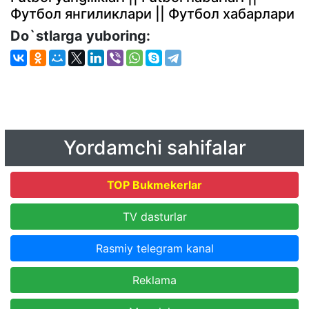
Футбол янгиликлари || Футбол хабарлари
Do`stlarga yuboring:
Yordamchi sahifalar
TOP Bukmekerlar
TV dasturlar
Rasmiy telegram kanal
Reklama