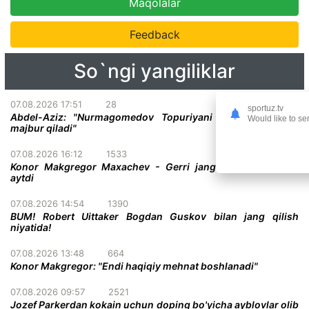
Maqolalar
Feedback
So`ngi yangiliklar
07.08.2026 17:51
28
sportuz.tv
Abdel-Aziz: "Nurmagomedov Topuriyani taslim bo'lishga
Would like to se
majbur qiladi"
07.08.2026 16:12
1533
Konor Makgregor Maxachev - Gerri jangiga o'z taxminini
aytdi
07.08.2026 14:54
1390
BUM! Robert Uittaker Bogdan Guskov bilan jang qilish
niyatida!
07.08.2026 13:48
664
Konor Makgregor: "Endi haqiqiy mehnat boshlanadi"
07.08.2026 09:57
2521
Jozef Parkerdan kokain uchun doping bo'yicha ayblovlar olib