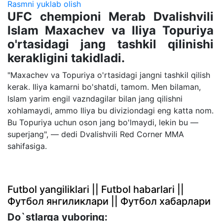
Rasmni yuklab olish
UFC chempioni Merab Dvalishvili
Islam Maxachev va Iliya Topuriya
o'rtasidagi jang tashkil qilinishi
kerakligini takidladi.
"Maxachev va Topuriya o'rtasidagi jangni tashkil qilish
kerak. Iliya kamarni bo'shatdi, tamom. Men bilaman,
Islam yarim engil vazndagilar bilan jang qilishni
xohlamaydi, ammo Iliya bu diviziondagi eng katta nom.
Bu Topuriya uchun oson jang bo'lmaydi, lekin bu —
superjang", — dedi Dvalishvili Red Corner MMA
sahifasiga.
Futbol yangiliklari || Futbol habarlari ||
Футбол янгиликлари || Футбол хабарлари
Do`stlarga yuboring: