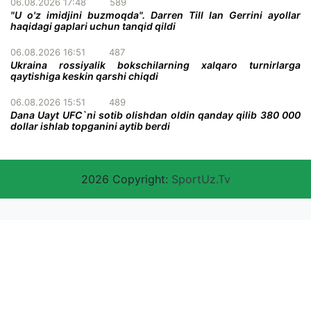
06.08.2026 17:48
589
"U o'z imidjini buzmoqda". Darren Till Ian Gerrini ayollar
haqidagi gaplari uchun tanqid qildi
06.08.2026 16:51
487
Ukraina rossiyalik bokschilarning xalqaro turnirlarga
qaytishiga keskin qarshi chiqdi
06.08.2026 15:51
489
Dana Uayt UFC`ni sotib olishdan oldin qanday qilib 380 000
dollar ishlab topganini aytib berdi
2026 Copyright:
SportUz.Tv