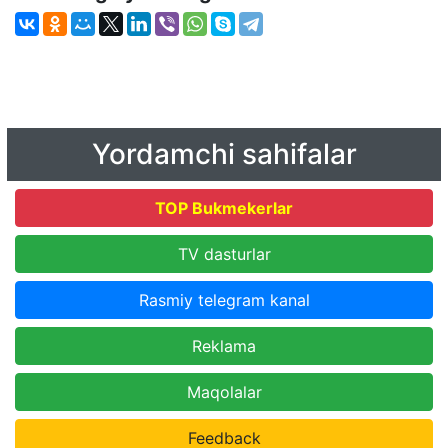
Yordamchi sahifalar
TOP Bukmekerlar
TV dasturlar
Rasmiy telegram kanal
Reklama
Maqolalar
Feedback