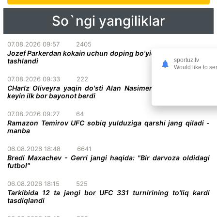
So`ngi yangiliklar
07.08.2026 09:57
2405
Jozef Parkerdan kokain uchun doping bo'yicha ayblovlar olib
sportuz.tv
tashlandi
Would like to se
07.08.2026 09:33
222
CHarlz Oliveyra yaqin do'sti Alan Nasimentoning vafotidan
keyin ilk bor bayonot berdi
07.08.2026 09:27
64
Ramazon Temirov UFC sobiq yulduziga qarshi jang qiladi -
manba
06.08.2026 18:48
6641
Bredi Maxachev - Gerri jangi haqida: "Bir darvoza oldidagi
futbol"
06.08.2026 18:15
525
Tarkibida 12 ta jangi bor UFC 331 turnirining to'liq kardi
tasdiqlandi