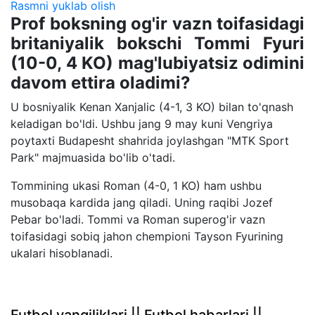
Rasmni yuklab olish
Prof boksning og'ir vazn toifasidagi
britaniyalik bokschi Tommi Fyuri
(10-0, 4 KO) mag'lubiyatsiz odimini
davom ettira oladimi?
U bosniyalik Kenan Xanjalic (4-1, 3 KO) bilan to'qnash
keladigan bo'ldi. Ushbu jang 9 may kuni Vengriya
poytaxti Budapesht shahrida joylashgan "MTK Sport
Park" majmuasida bo'lib o'tadi.
Tommining ukasi Roman (4-0, 1 KO) ham ushbu
musobaqa kardida jang qiladi. Uning raqibi Jozef
Pebar bo'ladi. Tommi va Roman superog'ir vazn
toifasidagi sobiq jahon chempioni Tayson Fyurining
ukalari hisoblanadi.
Futbol yangiliklari || Futbol habarlari ||