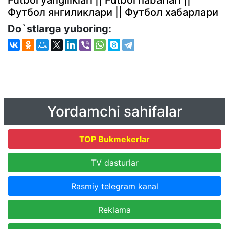
Футбол янгиликлари || Футбол хабарлари
Do`stlarga yuboring:
Yordamchi sahifalar
TOP Bukmekerlar
TV dasturlar
Rasmiy telegram kanal
Reklama