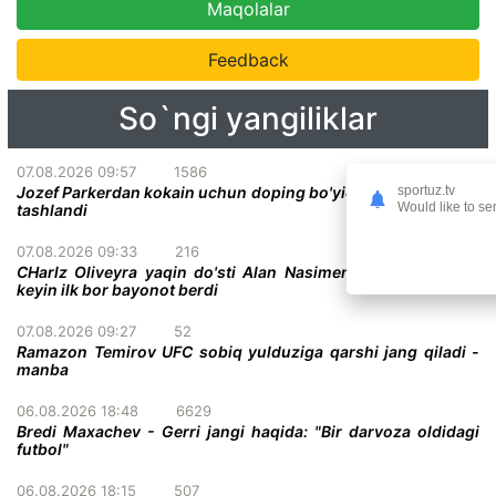
Maqolalar
Feedback
So`ngi yangiliklar
07.08.2026 09:57
1586
Jozef Parkerdan kokain uchun doping bo'yicha ayblovlar olib
sportuz.tv
Would like to se
tashlandi
07.08.2026 09:33
216
CHarlz Oliveyra yaqin do'sti Alan Nasimentoning vafotidan
keyin ilk bor bayonot berdi
07.08.2026 09:27
52
Ramazon Temirov UFC sobiq yulduziga qarshi jang qiladi -
manba
06.08.2026 18:48
6629
Bredi Maxachev - Gerri jangi haqida: "Bir darvoza oldidagi
futbol"
06.08.2026 18:15
507