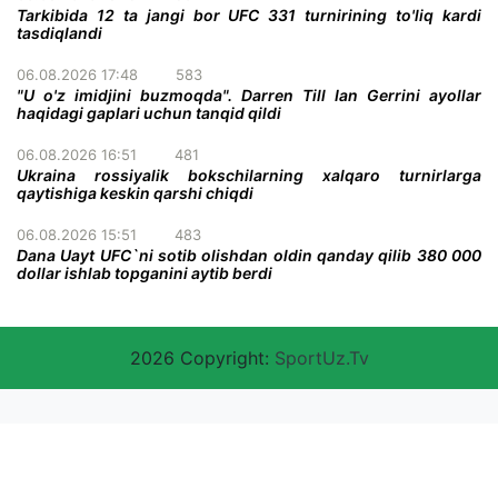
Tarkibida 12 ta jangi bor UFC 331 turnirining to'liq kardi
tasdiqlandi
06.08.2026 17:48
583
"U o'z imidjini buzmoqda". Darren Till Ian Gerrini ayollar
haqidagi gaplari uchun tanqid qildi
06.08.2026 16:51
481
Ukraina rossiyalik bokschilarning xalqaro turnirlarga
qaytishiga keskin qarshi chiqdi
06.08.2026 15:51
483
Dana Uayt UFC`ni sotib olishdan oldin qanday qilib 380 000
dollar ishlab topganini aytib berdi
2026 Copyright:
SportUz.Tv