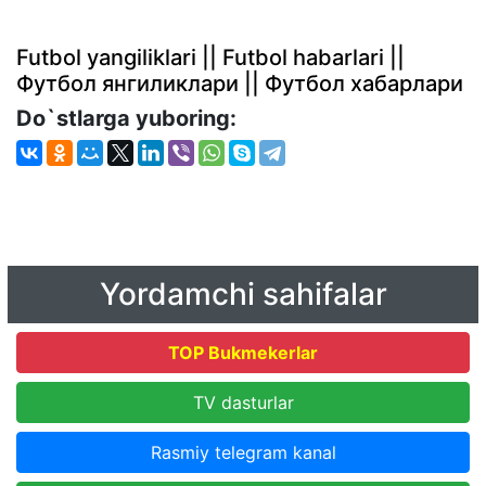
Futbol yangiliklari || Futbol habarlari ||
Футбол янгиликлари || Футбол хабарлари
Do`stlarga yuboring:
Yordamchi sahifalar
TOP Bukmekerlar
TV dasturlar
Rasmiy telegram kanal