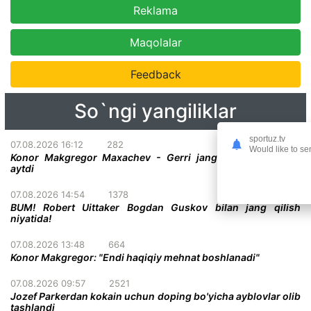
Reklama
Maqolalar
Feedback
So`ngi yangiliklar
sportuz.tv
07.08.2026 16:12
282
Would like to se
Konor Makgregor Maxachev - Gerri jangiga o'z taxminini
aytdi
07.08.2026 14:54
1378
BUM! Robert Uittaker Bogdan Guskov bilan jang qilish
niyatida!
07.08.2026 13:48
664
Konor Makgregor: "Endi haqiqiy mehnat boshlanadi"
07.08.2026 09:57
2521
Jozef Parkerdan kokain uchun doping bo'yicha ayblovlar olib
tashlandi