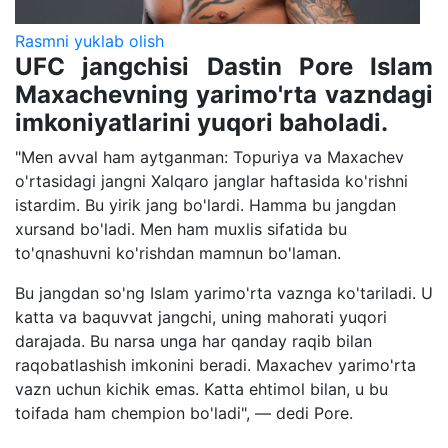
Rasmni yuklab olish
UFC jangchisi Dastin Pore Islam
Maxachevning yarimo'rta vazndagi
imkoniyatlarini yuqori baholadi.
"Men avval ham aytganman: Topuriya va Maxachev
o'rtasidagi jangni Xalqaro janglar haftasida ko'rishni
istardim. Bu yirik jang bo'lardi. Hamma bu jangdan
xursand bo'ladi. Men ham muxlis sifatida bu
to'qnashuvni ko'rishdan mamnun bo'laman.
Bu jangdan so'ng Islam yarimo'rta vaznga ko'tariladi. U
katta va baquvvat jangchi, uning mahorati yuqori
darajada. Bu narsa unga har qanday raqib bilan
raqobatlashish imkonini beradi. Maxachev yarimo'rta
vazn uchun kichik emas. Katta ehtimol bilan, u bu
toifada ham chempion bo'ladi", — dedi Pore.