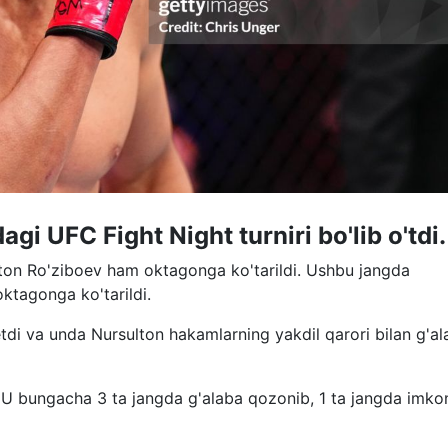
i UFC Fight Night turniri bo'lib o'tdi.
lton Ro'ziboev ham oktagonga ko'tarildi. Ushbu jangda
ktagonga ko'tarildi.
tdi va unda Nursulton hakamlarning yakdil qarori bilan g'a
 U bungacha 3 ta jangda g'alaba qozonib, 1 ta jangda imkon