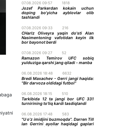
07.08.2026 09:57
1818
Jozef Parkerdan kokain uchun
doping bo'yicha ayblovlar olib
tashlandi
07.08.2026 09:33
216
CHarlz Oliveyra yaqin do'sti Alan
Nasimentoning vafotidan keyin ilk
bor bayonot berdi
07.08.2026 09:27
52
Ramazon Temirov UFC sobiq
yulduziga qarshi jang qiladi - manba
06.08.2026 18:48
6632
Bredi Maxachev - Gerri jangi haqida:
"Bir darvoza oldidagi futbol"
06.08.2026 18:15
510
labaga
Tarkibida 12 ta jangi bor UFC 331
turnirining to'liq kardi tasdiqlandi
iyatni
06.08.2026 17:48
583
"U o'z imidjini buzmoqda". Darren Till
Ian Gerrini ayollar haqidagi gaplari