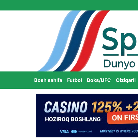
Bosh sahifa
Futbol
Boks/UFC
Qiziqarli