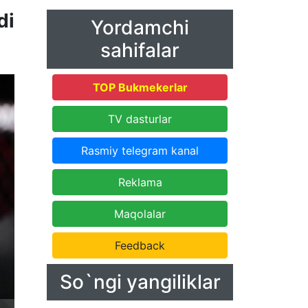
di
Yordamchi
sahifalar
TOP Bukmekerlar
TV dasturlar
Rasmiy telegram kanal
Reklama
Maqolalar
Feedback
So`ngi yangiliklar