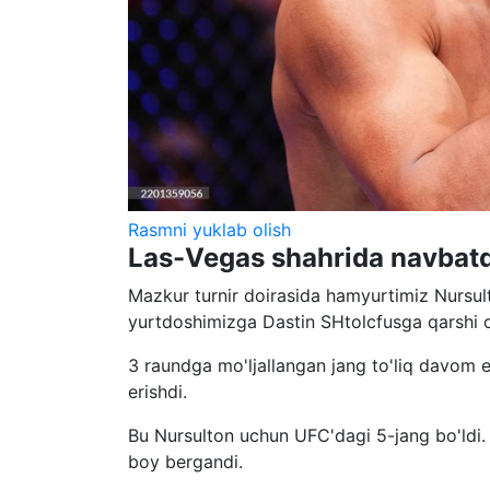
Rasmni yuklab olish
Las-Vegas shahrida navbatdag
Mazkur turnir doirasida hamyurtimiz Nursu
yurtdoshimizga Dastin SHtolcfusga qarshi o
3 raundga mo'ljallangan jang to'liq davom e
erishdi.
Bu Nursulton uchun UFC'dagi 5-jang bo'ldi.
boy bergandi.