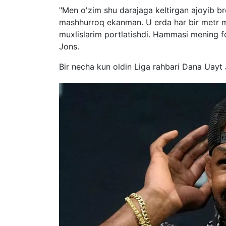
"Men o'zim shu darajaga keltirgan ajoyib b
mashhurroq ekanman. U erda har bir metr ma
muxlislarim portlatishdi. Hammasi mening
Jons.
Bir necha kun oldin Liga rahbari Dana Uayt 