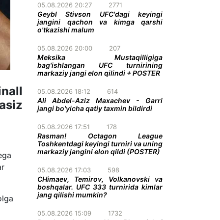
05.08.2026 20:27
2771
Geybl Stivson UFC'dagi keyingi
jangini qachon va kimga qarshi
o'tkazishi malum
05.08.2026 20:00
207
Meksika Mustaqilligiga
bag'ishlangan UFC turnirining
markaziy jangi elon qilindi + POSTER
nall
05.08.2026 18:12
614
Ali Abdel-Aziz Maxachev - Garri
asiz
jangi bo'yicha qatiy taxmin bildirdi
05.08.2026 17:51
178
Rasman! Octagon League
Toshkentdagi keyingi turniri va uning
markaziy jangini elon qildi (POSTER)
ega
ar
05.08.2026 17:03
598
CHimaev, Temirov, Volkanovski va
boshqalar. UFC 333 turnirida kimlar
jang qilishi mumkin?
olga
05.08.2026 15:09
1732