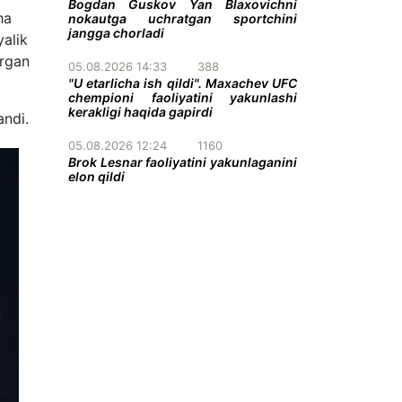
Bogdan Guskov Yan Blaxovichni
ha
nokautga uchratgan sportchini
jangga chorladi
yalik
ergan
05.08.2026 14:33
388
"U etarlicha ish qildi". Maxachev UFC
chempioni faoliyatini yakunlashi
kerakligi haqida gapirdi
andi.
05.08.2026 12:24
1160
Brok Lesnar faoliyatini yakunlaganini
elon qildi