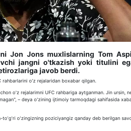
ni Jon Jons muxlislarning Tom Aspi
vchi jangni o'tkazish yoki titulini eg
etirozlariga javob berdi.
 rahbarlarini o'z rejalaridan boxabar qilgan.
achon o'z rejalarimni UFC rahbariga aytganman. Jin ursin, n
hmagan", – deya o'zining ijtimoiy tarmoqdagi sahifasida xab
-to'g'ri o'zingizning poziciyangiz qanday deb berilgan sav