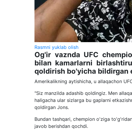
Rasmni yuklab olish
Og'ir vaznda UFC chempio
bilan kamarlarni birlashtiru
qoldirish bo'yicha bildirgan 
Amerikalikning aytishicha, u allaqachon UFC
"Siz manzilda adashib qoldingiz. Men allaq
haligacha ular sizlarga bu gaplarni etkazis
qoldirgan Jons.
Bundan tashqari, chempion o'ziga to'g'ridan
javob berishdan qochdi.