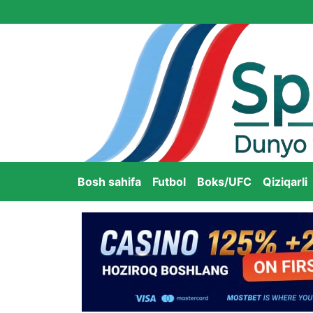
Bosh sahifa
Futbol
Boks/UFC
Qiziqarli