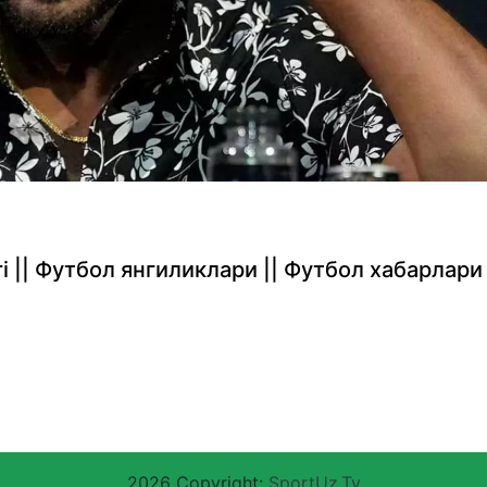
rlari || Футбол янгиликлари || Футбол хабарлари
2026 Copyright:
SportUz.Tv