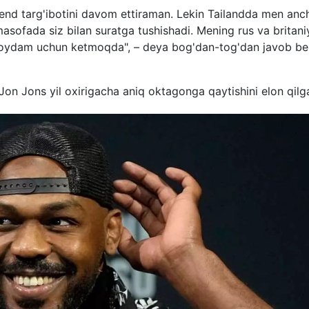
rend targ'ibotini davom ettiraman. Lekin Tailandda men anc
sofada siz bilan suratga tushishadi. Mening rus va britani
 foydam uchun ketmoqda", – deya bog'dan-tog'dan javob b
Jon Jons yil oxirigacha aniq oktagonga qaytishini elon qilg