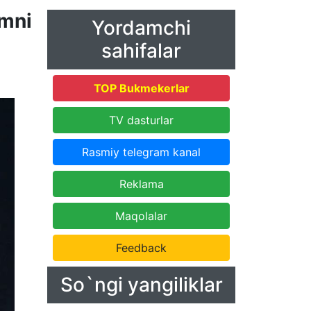
mni
Yordamchi
sahifalar
TOP Bukmekerlar
TV dasturlar
Rasmiy telegram kanal
Reklama
Maqolalar
Feedback
So`ngi yangiliklar