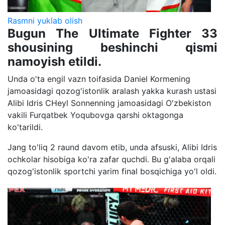
Rasmni yuklab olish
Bugun The Ultimate Fighter 33
shousining beshinchi qismi
namoyish etildi.
Unda o'ta engil vazn toifasida Daniel Kormening
jamoasidagi qozog'istonlik aralash yakka kurash ustasi
Alibi Idris CHeyl Sonnenning jamoasidagi O'zbekiston
vakili Furqatbek Yoqubovga qarshi oktagonga
ko'tarildi.
Jang to'liq 2 raund davom etib, unda afsuski, Alibi Idris
ochkolar hisobiga ko'ra zafar quchdi. Bu g'alaba orqali
qozog'istonlik sportchi yarim final bosqichiga yo'l oldi.