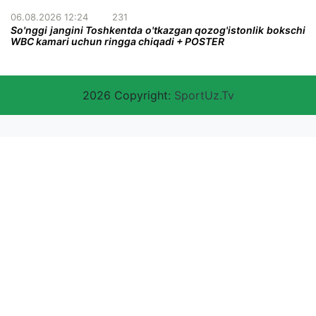
06.08.2026 12:24
231
So'nggi jangini Toshkentda o'tkazgan qozog'istonlik bokschi
WBC kamari uchun ringga chiqadi + POSTER
2026 Copyright:
SportUz.Tv