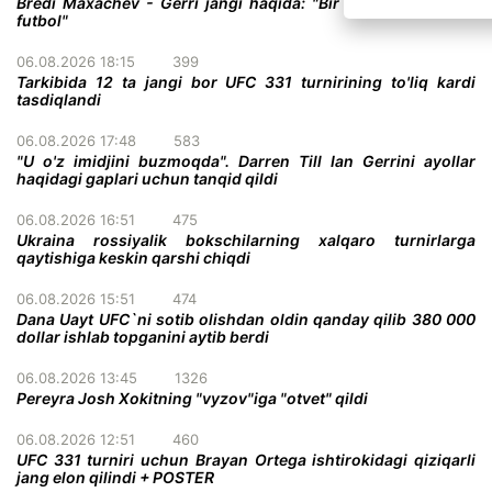
Bredi Maxachev - Gerri jangi haqida: "Bir darvoza oldidagi
futbol"
06.08.2026 18:15
399
Tarkibida 12 ta jangi bor UFC 331 turnirining to'liq kardi
tasdiqlandi
06.08.2026 17:48
583
"U o'z imidjini buzmoqda". Darren Till Ian Gerrini ayollar
haqidagi gaplari uchun tanqid qildi
06.08.2026 16:51
475
Ukraina rossiyalik bokschilarning xalqaro turnirlarga
qaytishiga keskin qarshi chiqdi
06.08.2026 15:51
474
Dana Uayt UFC`ni sotib olishdan oldin qanday qilib 380 000
dollar ishlab topganini aytib berdi
06.08.2026 13:45
1326
Pereyra Josh Xokitning "vyzov"iga "otvet" qildi
06.08.2026 12:51
460
UFC 331 turniri uchun Brayan Ortega ishtirokidagi qiziqarli
jang elon qilindi + POSTER