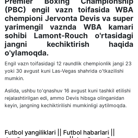
Premier Boxing Championship
(PBC) engil vazn toifasida WBA
chempioni Jervonta Devis va super
yarimengil vaznda WBA kamari
sohibi Lamont-Rouch o'rtasidagi
jangni kechiktirish haqida
o'ylamoqda.
Engil vazn toifasidagi 12 raundlik chempionlik jangi 23
yoki 30 avgust kuni Las-Vegas shahrida o'tkazilishi
mumkin.
Aslida, ushbu to'qnashuv 16 avgust kuni tashkil etilishi
rejalashtirilgan edi, ammo Devis hibsga olinganidan
keyin, jangning kechiktirilishi mumkinligi aytilmoqda.
Futbol yangiliklari || Futbol habarlari ||