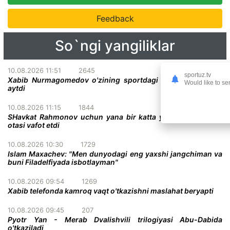
Feedback
So`ngi yangiliklar
10.08.2026 11:51
2645
sportuz.tv
Xabib Nurmagomedov o'zining sportdagi ikki qahramonini
Would like to se
aytdi
10.08.2026 11:15
1844
SHavkat Rahmonov uchun yana bir katta yo'qotish - uning
otasi vafot etdi
10.08.2026 10:30
1729
Islam Maxachev: "Men dunyodagi eng yaxshi jangchiman va
buni Filadelfiyada isbotlayman"
10.08.2026 09:54
1269
Xabib telefonda kamroq vaqt o'tkazishni maslahat beryapti
10.08.2026 09:45
207
Pyotr Yan - Merab Dvalishvili trilogiyasi Abu-Dabida
o'tkaziladi