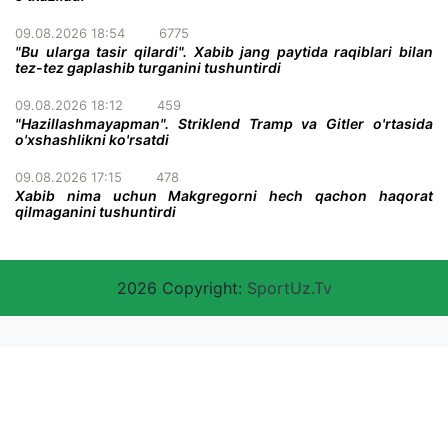
09.08.2026 18:54
6775
"Bu ularga tasir qilardi". Xabib jang paytida raqiblari bilan
tez-tez gaplashib turganini tushuntirdi
09.08.2026 18:12
459
"Hazillashmayapman". Striklend Tramp va Gitler o'rtasida
o'xshashlikni ko'rsatdi
09.08.2026 17:15
478
Xabib nima uchun Makgregorni hech qachon haqorat
qilmaganini tushuntirdi
2026 Copyright:
SportUz.Tv