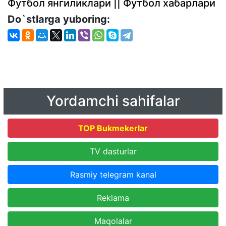
Футбол янгиликлари || Футбол хабарлари
Do`stlarga yuboring:
Yordamchi sahifalar
TOP Bukmekerlar
TV dasturlar
Rasmiy telegram kanal
Reklama
Maqolalar