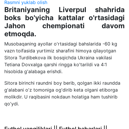
Rasmni yuklab olish
Britaniyaning Liverpul shahrida
boks bo'yicha kattalar o'rtasidagi
Jahon chempionati davom
etmoqda.
Musobaqaning ayollar o'rtasidagi bahslarida -60 kg
vazn toifasida yurtimiz sharafini himoya qilayotgan
Sitora Turdibekova ilk bosqichda Ukraina vakilasi
Tetiana Dovxalga qarshi ringga ko'tarildi va 4:1
hisobida g'alabaga erishdi.
Sitora birinchi raundni boy berib, qolgan ikki raundda
g'alabani o'z tomoniga og'dirib keta olgani etiborga
molikdir. U raqibasini nokdaun holatiga ham tushirib
qo'ydi.