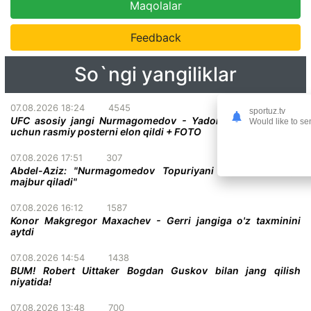
Maqolalar
Feedback
So`ngi yangiliklar
07.08.2026 18:24
4545
sportuz.tv
UFC asosiy jangi Nurmagomedov - Yadong bo'lgan turnir
Would like to se
uchun rasmiy posterni elon qildi + FOTO
07.08.2026 17:51
307
Abdel-Aziz: "Nurmagomedov Topuriyani taslim bo'lishga
majbur qiladi"
07.08.2026 16:12
1587
Konor Makgregor Maxachev - Gerri jangiga o'z taxminini
aytdi
07.08.2026 14:54
1438
BUM! Robert Uittaker Bogdan Guskov bilan jang qilish
niyatida!
07.08.2026 13:48
700