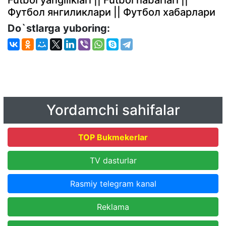
Futbol yangiliklari || Futbol habarlari ||
Футбол янгиликлари || Футбол хабарлари
Do`stlarga yuboring:
Yordamchi sahifalar
TOP Bukmekerlar
TV dasturlar
Rasmiy telegram kanal
Reklama