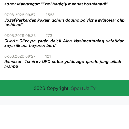
Konor Makgregor: "Endi haqiqiy mehnat boshlanadi"
07.08.2026 09:57
2563
Jozef Parkerdan kokain uchun doping bo'yicha ayblovlar olib
tashlandi
07.08.2026 09:33
273
CHarlz Oliveyra yaqin do'sti Alan Nasimentoning vafotidan
keyin ilk bor bayonot berdi
07.08.2026 09:27
121
Ramazon Temirov UFC sobiq yulduziga qarshi jang qiladi -
manba
2026 Copyright:
SportUz.Tv