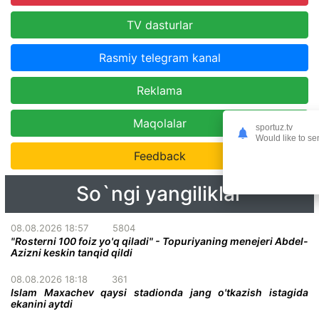
TV dasturlar
Rasmiy telegram kanal
Reklama
Maqolalar
sportuz.tv
Would like to se
Feedback
So`ngi yangiliklar
08.08.2026 18:57
5804
"Rosterni 100 foiz yo'q qiladi" - Topuriyaning menejeri Abdel-
Azizni keskin tanqid qildi
08.08.2026 18:18
361
Islam Maxachev qaysi stadionda jang o'tkazish istagida
ekanini aytdi