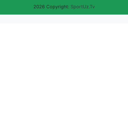
2026 Copyright:
SportUz.Tv