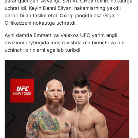
zafar quchgan. Avvaliga Sen Vu CHoy texnik nokautga
uchratildi. Keyin Denni Silvani hakamlarning yakdil
qarori bilan taslim etdi. Oxirgi jangida esa Giga
CHikadzeni nokautga uchratdi.
Ayni damda Emmett va Valexos UFC yarim engil
divizioni reytingida mos ravishda o'n birinchi va o'n
uchinchi o'rinlarni egallab turibdi.