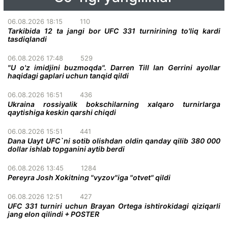
06.08.2026 18:15
110
Tarkibida 12 ta jangi bor UFC 331 turnirining to'liq kardi
tasdiqlandi
06.08.2026 17:48
529
"U o'z imidjini buzmoqda". Darren Till Ian Gerrini ayollar
haqidagi gaplari uchun tanqid qildi
06.08.2026 16:51
436
Ukraina rossiyalik bokschilarning xalqaro turnirlarga
qaytishiga keskin qarshi chiqdi
06.08.2026 15:51
441
Dana Uayt UFC`ni sotib olishdan oldin qanday qilib 380 000
dollar ishlab topganini aytib berdi
06.08.2026 13:45
1284
Pereyra Josh Xokitning "vyzov"iga "otvet" qildi
06.08.2026 12:51
427
UFC 331 turniri uchun Brayan Ortega ishtirokidagi qiziqarli
jang elon qilindi + POSTER