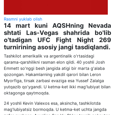
Rasmni yuklab olish
14 mart kuni AQSHning Nevada
shtati Las-Vegas shahrida bo'lib
o'tadigan UFC Fight Night 269
turnirining asosiy jangi tasdiqlandi.
Tashkilot amerikalik va argentinalik o'rtasidagi
qarama-qarshilikni rasman elon qildi. 40 yoshli Josh
Emmett so'nggi besh jangida atigi bir marta g'alaba
qozongan. Hakamlarning yakdil qarori bilan Leron
Myorfiga, tirsak zarbasi evaziga esa Yussef Zalalga
yutqazib qo'ygandi. U ketma-ket ikki mag'lubiyat bilan
oktagonga qaytmoqda.
24 yoshli Kevin Valexos esa, aksincha, tashkilotda
mag'lubiyatsiz bormoqda. U ketma-ket uchta jangda