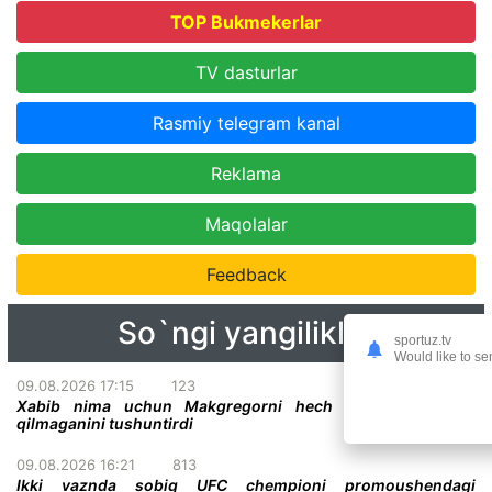
TOP Bukmekerlar
TV dasturlar
Rasmiy telegram kanal
Reklama
Maqolalar
Feedback
So`ngi yangiliklar
sportuz.tv
Would like to se
09.08.2026 17:15
123
Xabib nima uchun Makgregorni hech qachon haqorat
qilmaganini tushuntirdi
09.08.2026 16:21
813
Ikki vaznda sobiq UFC chempioni promoushendagi