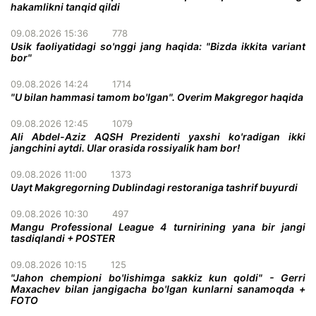
hakamlikni tanqid qildi
09.08.2026 15:36
778
Usik faoliyatidagi so'nggi jang haqida: "Bizda ikkita variant
bor"
09.08.2026 14:24
1714
"U bilan hammasi tamom bo'lgan". Overim Makgregor haqida
09.08.2026 12:45
1079
Ali Abdel-Aziz AQSH Prezidenti yaxshi ko'radigan ikki
jangchini aytdi. Ular orasida rossiyalik ham bor!
09.08.2026 11:00
1373
Uayt Makgregorning Dublindagi restoraniga tashrif buyurdi
09.08.2026 10:30
497
Mangu Professional League 4 turnirining yana bir jangi
tasdiqlandi + POSTER
09.08.2026 10:15
125
"Jahon chempioni bo'lishimga sakkiz kun qoldi" - Gerri
Maxachev bilan jangigacha bo'lgan kunlarni sanamoqda +
FOTO