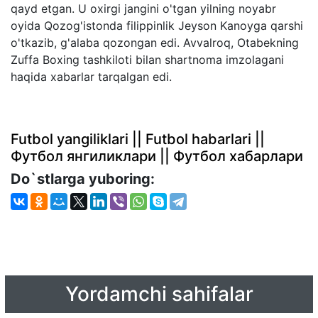
qayd etgan. U oxirgi jangini o'tgan yilning noyabr
oyida Qozog'istonda filippinlik Jeyson Kanoyga qarshi
o'tkazib, g'alaba qozongan edi. Avvalroq, Otabekning
Zuffa Boxing tashkiloti bilan shartnoma imzolagani
haqida xabarlar tarqalgan edi.
Futbol yangiliklari || Futbol habarlari ||
Футбол янгиликлари || Футбол хабарлари
Do`stlarga yuboring:
Yordamchi sahifalar