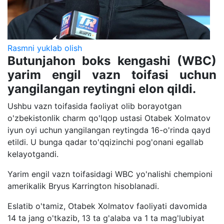
Rasmni yuklab olish
Butunjahon boks kengashi (WBC)
yarim engil vazn toifasi uchun
yangilangan reytingni elon qildi.
Ushbu vazn toifasida faoliyat olib borayotgan
o'zbekistonlik charm qo'lqop ustasi Otabek Xolmatov
iyun oyi uchun yangilangan reytingda 16-o'rinda qayd
etildi. U bunga qadar to'qqizinchi pog'onani egallab
kelayotgandi.
Yarim engil vazn toifasidagi WBC yo'nalishi chempioni
amerikalik Bryus Karrington hisoblanadi.
Eslatib o'tamiz, Otabek Xolmatov faoliyati davomida
14 ta jang o'tkazib, 13 ta g'alaba va 1 ta mag'lubiyat