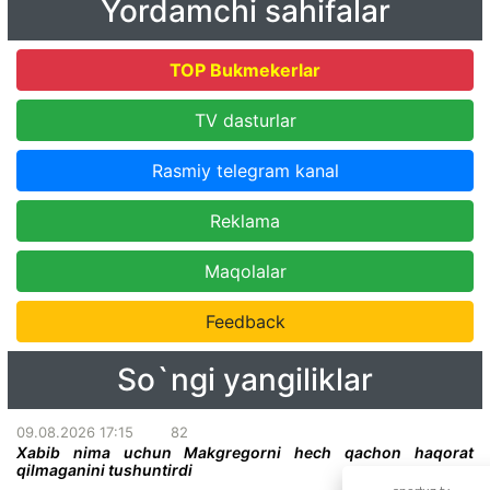
Yordamchi sahifalar
TOP Bukmekerlar
TV dasturlar
Rasmiy telegram kanal
Reklama
Maqolalar
Feedback
So`ngi yangiliklar
09.08.2026 17:15
82
Xabib nima uchun Makgregorni hech qachon haqorat
qilmaganini tushuntirdi