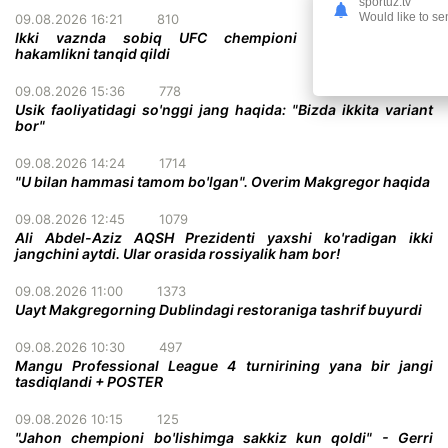
sportuz.tv
Would like to se
09.08.2026 16:21
810
Ikki vaznda sobiq UFC chempioni promoushendagi
hakamlikni tanqid qildi
09.08.2026 15:36
778
Usik faoliyatidagi so'nggi jang haqida: "Bizda ikkita variant
bor"
09.08.2026 14:24
1714
"U bilan hammasi tamom bo'lgan". Overim Makgregor haqida
09.08.2026 12:45
1079
Ali Abdel-Aziz AQSH Prezidenti yaxshi ko'radigan ikki
jangchini aytdi. Ular orasida rossiyalik ham bor!
09.08.2026 11:00
1373
Uayt Makgregorning Dublindagi restoraniga tashrif buyurdi
09.08.2026 10:30
497
Mangu Professional League 4 turnirining yana bir jangi
tasdiqlandi + POSTER
09.08.2026 10:15
125
"Jahon chempioni bo'lishimga sakkiz kun qoldi" - Gerri