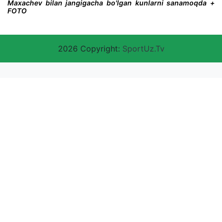
Maxachev bilan jangigacha bo'lgan kunlarni sanamoqda +
FOTO
2026 Copyright:
SportUz.Tv